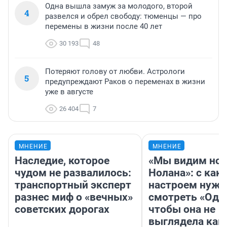
Одна вышла замуж за молодого, второй
4
развелся и обрел свободу: тюменцы — про
перемены в жизни после 40 лет
30 193
48
Потеряют голову от любви. Астрологи
5
предупреждают Раков о переменах в жизни
уже в августе
26 404
7
МНЕНИЕ
МНЕНИЕ
Наследие, которое
«Мы видим нов
чудом не развалилось:
Нолана»: с как
транспортный эксперт
настроем нужн
разнес миф о «вечных»
смотреть «Оди
советских дорогах
чтобы она не
выглядела как