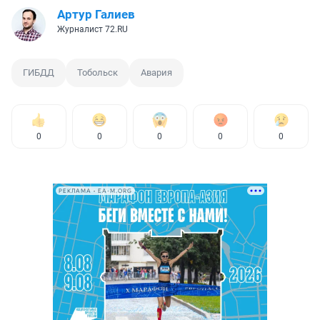
Артур Галиев
Журналист 72.RU
ГИБДД
Тобольск
Авария
0
0
0
0
0
РЕКЛАМА • EA-M.ORG