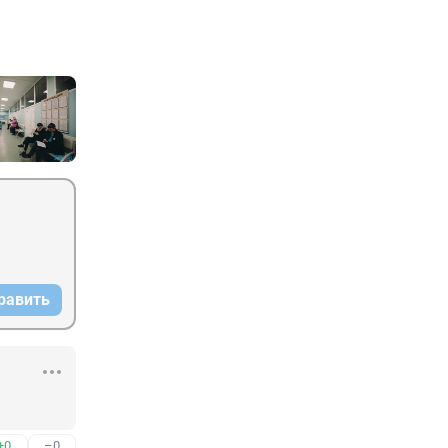
равить
+0
–0