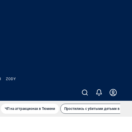
Ы
ZODY
ЧП на аттракционах в Тюмени
Простились с убитыми детьми в Таила