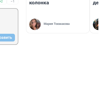
+2
–1
колонка
дешев
Мария Токмакова
равить