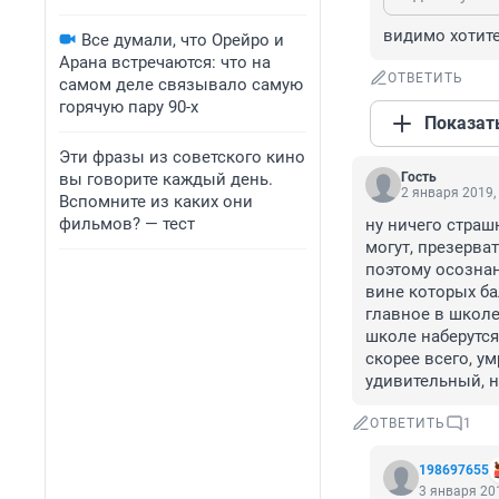
видимо хотите
Все думали, что Орейро и
Арана встречаются: что на
ОТВЕТИТЬ
самом деле связывало самую
горячую пару 90-х
Показат
Эти фразы из советского кино
вы говорите каждый день.
Гость
2 января 2019,
Вспомните из каких они
фильмов? — тест
ну ничего страшн
могут, презерва
поэтому осознан
вине которых ба
главное в школе
школе наберутся
скорее всего, ум
удивительный, н
ОТВЕТИТЬ
1
198697655
3 января 201