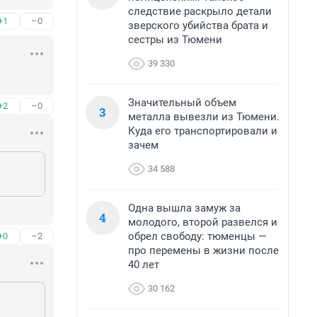
следствие раскрыло детали
+1
–0
зверского убийства брата и
сестры из Тюмени
39 330
Значительный объем
+2
–0
3
металла вывезли из Тюмени.
Куда его транспортировали и
зачем
34 588
Одна вышла замуж за
4
молодого, второй развелся и
обрел свободу: тюменцы —
+0
–2
про перемены в жизни после
40 лет
30 162