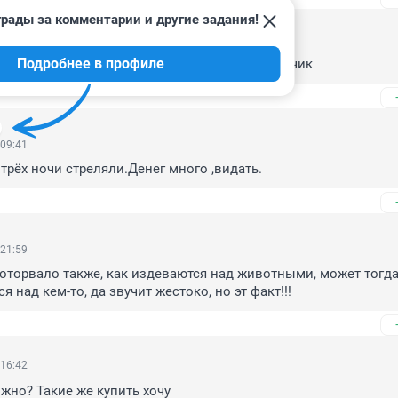
рады за комментарии и другие задания!
 14:45
Подробнее в профиле
 муж, мужчина - это случайно выросший мальчик
 09:41
 трёх ночи стреляли.Денег много ,видать.
 21:59
 оторвало также, как издеваются над животными, может тогда
я над кем-то, да звучит жестоко, но эт факт!!!
 16:42
жно? Такие же купить хочу