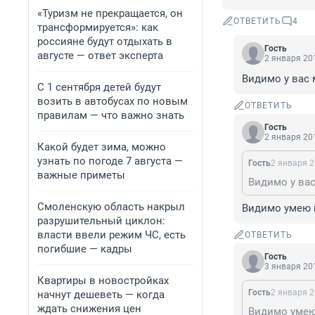
«Туризм не прекращается, он
ОТВЕТИТЬ
4
трансформируется»: как
россияне будут отдыхать в
Гость
августе — ответ эксперта
2 января 201
Видимо у вас 
С 1 сентября детей будут
возить в автобусах по новым
ОТВЕТИТЬ
правилам — что важно знать
Гость
2 января 201
Какой будет зима, можно
узнать по погоде 7 августа —
Гость
2 января 2
важные приметы
Видимо у ва
Смоленскую область накрыл
Видимо умею 
разрушительный циклон:
власти ввели режим ЧС, есть
ОТВЕТИТЬ
погибшие — кадры
Гость
3 января 201
Квартиры в новостройках
Гость
2 января 2
начнут дешеветь — когда
ждать снижения цен
Видимо умею