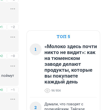
+1
–2
ТОП 5
«Молоко здесь почти
1
никто не видит»: как
+2
–0
на тюменском
заводе делают
продукты, которые
вы покупаете
 поймут 
каждый день
+0
–1
96 904
Думали, что говорят с
2
полицейским. Тайское