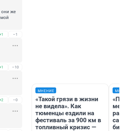
 они же 
мой 
+1
–1
+1
–10
МНЕНИЕ
МНЕНИ
«Такой грязи в жизни
«Поку
+2
–0
не видела». Как
мешке
тюменцы ездили на
расска
фестиваль за 900 км в
самом
топливный кризис —
бизне