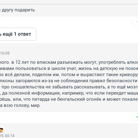
 другу подарить
ь ещё 1 ответ
 16:08
ого. в 12 лет по впискам разъезжать могут, употреблять алко
тивами пользоваться в школе учат, жизнь на детскую не похожа
о всё делали, поделом им. потом и вырастают такие криворук
лконы загораются из-за не соблюдения правил безопасности :
 про сношательства не забывать рассказывать, а то ещё мозго
, да полезной информации, например, что если переедет машин
рёшь. или, что петарда не бенгальский огонёк и может покалеч
а всю голову, мир.
9, 00:14