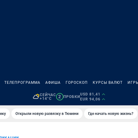
ТЕЛЕПРОГРАММА
АФИША
ГОРОСКОП
КУРСЫ ВАЛЮТ
ИГР
USD 81,41
СЕЙЧАС
2
ПРОБКИ
+14°C
EUR 94,06
еку
Открыли новую развязку в Тюмени
Где начать новую жизнь?