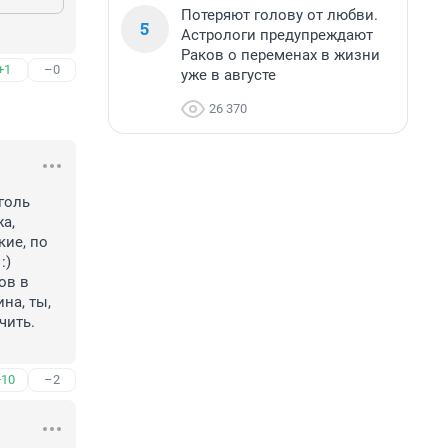
Потеряют голову от любви.
5
Астрологи предупреждают
Раков о переменах в жизни
+1
–0
уже в августе
26 370
голь 
, 
ие, по 
) 
в в 
а, ты, 
ить. 
+10
–2