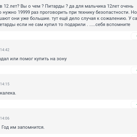
в 12 лет? Вы о чем ? Питарды ? да для мальчика 12лет очень 
о нужно 19999 раз проговорить при технику безопастности. Но
шают они уже большие. тут ещё дело случая к сожалению. У са
етарды если не сам купил то подарили . .....себя вспомните
 14:42
родал или помог купить на зону
 14:15
 калека.
 14:06
 Год им запомнится.