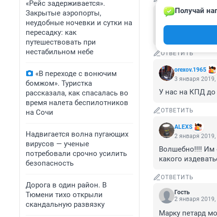
«Рейс задерживается».
Получай наг
Закрытые аэропорты,
Гость
3 января 2019,
неудобные ночевки и сутки на
пересадку: как
как говорит мой
путешествовать при
нестабильном небе
ОТВЕТИТЬ
orexov.1965
«В переходе с вонючим
3 января 2019,
бомжом». Туристка
У нас на КПД до
рассказала, как спасалась во
время налета беспилотников
ОТВЕТИТЬ
на Сочи
ALEXS
Надвигается волна пугающих
2 января 2019,
вирусов — ученые
Волшебно!!!! Им
потребовали срочно усилить
какого издеватьс
безопасность
ОТВЕТИТЬ
Дорога в один район. В
Гость
Тюмени тихо открыли
2 января 2019,
скандальную развязку
Марку петард мо