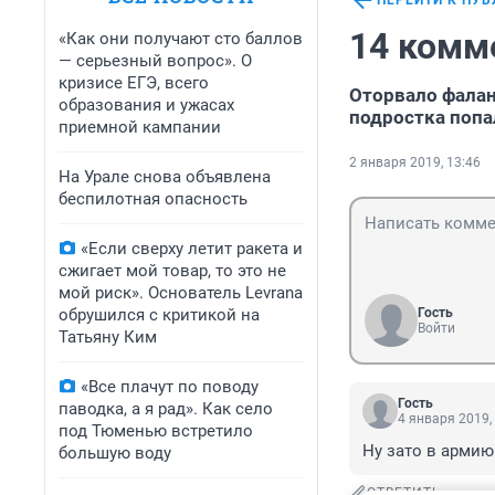
ПЕРЕЙТИ К ПУ
14 комм
«Как они получают сто баллов
— серьезный вопрос». О
кризисе ЕГЭ, всего
Оторвало фалан
образования и ужасах
подростка попа
приемной кампании
2 января 2019, 13:46
На Урале снова объявлена
беспилотная опасность
«Если сверху летит ракета и
сжигает мой товар, то это не
мой риск». Основатель Levrana
обрушился с критикой на
Гость
Войти
Татьяну Ким
«Все плачут по поводу
Гость
паводка, а я рад». Как село
4 января 2019,
под Тюменью встретило
Ну зато в армию
большую воду
ОТВЕТИТЬ