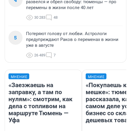
развелся и обрел свободу: тюменцы — про
перемены в жизни после 40 лет
30 283
48
Потеряют голову от любви. Астрологи
5
предупреждают Раков о переменах в жизни
уже в августе
26 489
7
МНЕНИЕ
МНЕНИЕ
«Заезжаешь на
«Покупаешь ко
заправку, а там по
мешке»: тюмен
нулям»: смотрим, как
рассказала, как
дела с топливом на
самом деле ус
маршруте Тюмень —
бизнес со скл
Уфа
дешевых това