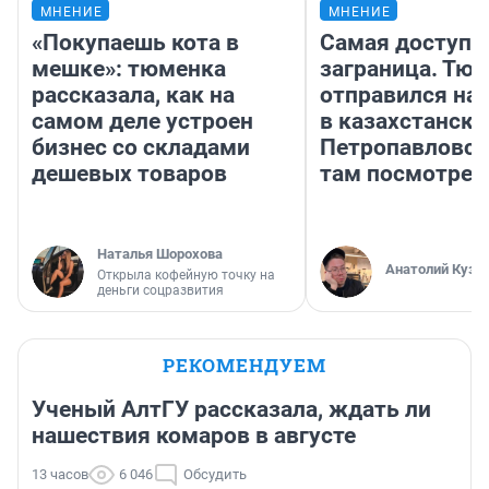
МНЕНИЕ
МНЕНИЕ
«Покупаешь кота в
Самая доступн
мешке»: тюменка
заграница. Тю
рассказала, как на
отправился на
самом деле устроен
в казахстански
бизнес со складами
Петропавловск
дешевых товаров
там посмотрет
Наталья Шорохова
Анатолий Кузн
Открыла кофейную точку на
деньги соцразвития
РЕКОМЕНДУЕМ
Ученый АлтГУ рассказала, ждать ли
нашествия комаров в августе
13 часов
6 046
Обсудить