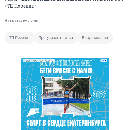
«ТД Поревит».
На правах рекламы.
ТД Поревит
Тротуарная плитка
Визуализация
РЕКЛАМА • EA-M.ORG