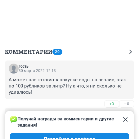
КОММЕНТАРИИ
20
Гость
30 марта 2022, 12:13
А может нас готовят к покупке воды на розлив, этак 
по 100 рубликов за литр? Ну а что, я ни сколько не 
удивлюсь!
+0
–0
Гость
30 марта 2022, 11:32
Получай награды за комментарии и другие 
задания!
Журналисты, написали бы грамотный комментарий 
от инженера какого из УСТЭКа что ли. Типа 