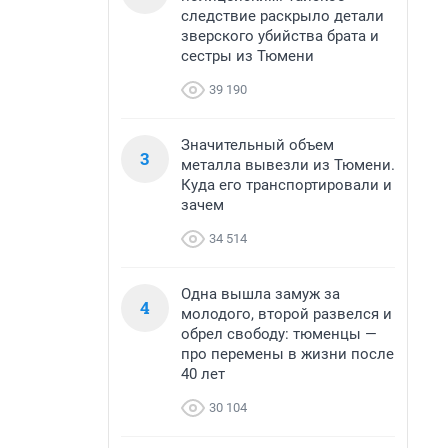
следствие раскрыло детали
зверского убийства брата и
сестры из Тюмени
39 190
Значительный объем
3
металла вывезли из Тюмени.
Куда его транспортировали и
зачем
34 514
Одна вышла замуж за
4
молодого, второй развелся и
обрел свободу: тюменцы —
про перемены в жизни после
40 лет
30 104