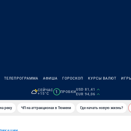
ТЕЛЕПРОГРАММА
АФИША
ГОРОСКОП
КУРСЫ ВАЛЮТ
ИГР
USD 81,41
СЕЙЧАС
1
ПРОБКИ
+15°C
EUR 94,06
на реку
ЧП на аттракционах в Тюмени
Где начать новую жизнь?