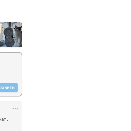
равить
т , 