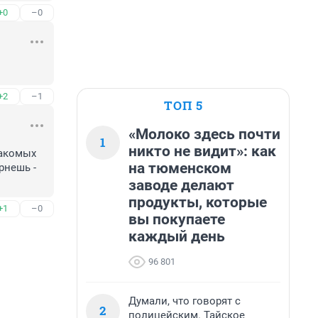
+0
–0
+2
–1
ТОП 5
«Молоко здесь почти
1
никто не видит»: как
акомых 
на тюменском
нешь - 
заводе делают
продукты, которые
+1
–0
вы покупаете
каждый день
96 801
Думали, что говорят с
2
полицейским. Тайское