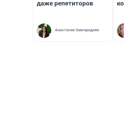
даже репетиторов
колон
Анастасия Завгородняя