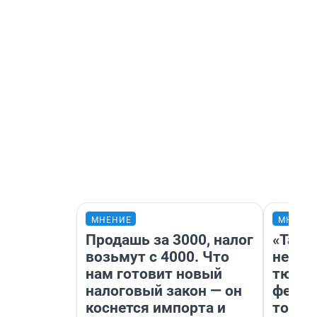
МНЕНИЕ
МНЕНИ
Продашь за 3000, налог
«Тако
возьмут с 4000. Что
не вид
нам готовит новый
тюмен
налоговый закон — он
фести
коснется импорта и
топли