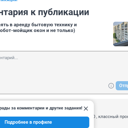
БЛИКАЦИИ
нтария к публикации
зять в аренду бытовую технику и
обот-мойщик окон и не только)
Отп
рады за комментарии и другие задания!
, 00:52
литу и генератор в Бригадире , на Лопарева 40 , классный прока
Подробнее в профиле
на нормальная ! Удачи