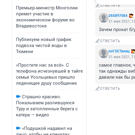
ОТВЕТИТЬ
Премьер‑министр Монголии
примет участие в
265897084
экономическом форуме во
31 мая 2021, 1
Владивостоке
Зачем прокат б/у
Публикуем новый график
ОТВЕТИТЬ
подвоза чистой воды в
Тюмени
поГОСТинец
31 мая 2021, 1
«Простите нас за всё». С
самое главное, 
телефона исчезнувшей в тайге
так однажды виб
семьи Усольцевых пришло
давали как бы р
леденящее душу сообщение
ОТВЕТИТЬ
Страшно красиво.
Показываем разлившуюся
Туру и затопленные берега с
катера — видео
«Подушкой надавил на
лицо, чтобы не кричала»: