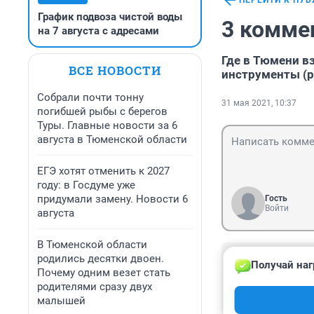
ПЕРЕЙТИ К ПУ
График подвоза чистой воды
3 комме
на 7 августа с адресами
Где в Тюмени в
ВСЕ НОВОСТИ
инструменты (р
Собрали почти тонну
31 мая 2021, 10:37
погибшей рыбы с берегов
Туры. Главные новости за 6
августа в Тюменской области
ЕГЭ хотят отменить к 2027
году: в Госдуме уже
придумали замену. Новости 6
Гость
Войти
августа
В Тюменской области
Гость
родились десятки двоен.
Получай наг
11 января 2022
Почему одним везет стать
Да , Брал Виброп
родителями сразу двух
подсказали и це
малышей