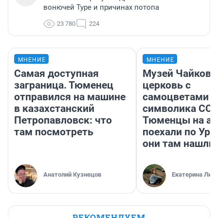
вонючей Туре и причинах потопа
23 780
224
МНЕНИЕ
МНЕНИЕ
Самая доступная
Музей Чайковс
заграница. Тюменец
церковь с
отправился на машине
самоцветами и
в казахстанский
символика ССС
Петропавловск: что
Тюменцы на ав
там посмотреть
поехали по Ура
они там нашли
Анатолий Кузнецов
Екатерина Лит
РЕКОМЕНДУЕМ