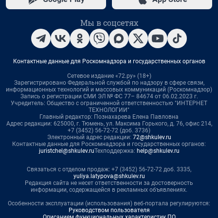
Мы в соцсетях
Контактные данные для Роскомнадзора и государственных органов
Сетевое издание «72.ру» (18+)
Зарегистрировано Федеральной службой по надзору в сфере связи,
информационных технологий и массовых коммуникаций (Роскомнадзор)
Запись о регистрации СМИ ЭЛ № ФС 77– 84674 от 06.02.2023 г.
Учредитель: Общество с ограниченной ответственностью "ИНТЕРНЕТ
ТЕХНОЛОГИИ"
Главный редактор: Познахарева Елена Павловна
Адрес редакции: 625000, г. Тюмень, ул. Максима Горького, д. 76, офис 214,
+7 (3452) 56-72-72 (доб. 3736)
Электронный адрес редакции:
72@shkulev.ru
Контактные данные для Роскомнадзора и государственных органов:
juristchel@shkulev.ru
Техподдержка:
help@shkulev.ru
Связаться с отделом продаж: +7 (3452) 56-72-72 доб. 3335,
yuliya.latypova@shkulev.ru
Редакция сайта не несет ответственности за достоверность
информации, содержащейся в рекламных объявлениях.
Особенности эксплуатации (использования) веб-портала регулируются:
Руководством пользователя
Описанием функциональных характеристик ПО