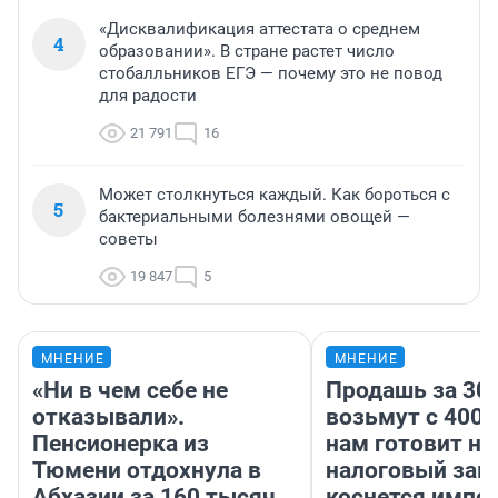
«Дисквалификация аттестата о среднем
4
образовании». В стране растет число
стобалльников ЕГЭ — почему это не повод
для радости
21 791
16
Может столкнуться каждый. Как бороться с
5
бактериальными болезнями овощей —
советы
19 847
5
МНЕНИЕ
МНЕНИЕ
«Ни в чем себе не
Продашь за 300
отказывали».
возьмут с 4000
Пенсионерка из
нам готовит н
Тюмени отдохнула в
налоговый зако
Абхазии за 160 тысяч
коснется импор