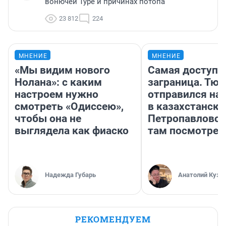
вонючей Туре и причинах потопа
23 812
224
МНЕНИЕ
МНЕНИЕ
«Мы видим нового
Самая доступн
Нолана»: с каким
заграница. Тю
настроем нужно
отправился на
смотреть «Одиссею»,
в казахстански
чтобы она не
Петропавловск
выглядела как фиаско
там посмотрет
Надежда Губарь
Анатолий Кузн
РЕКОМЕНДУЕМ