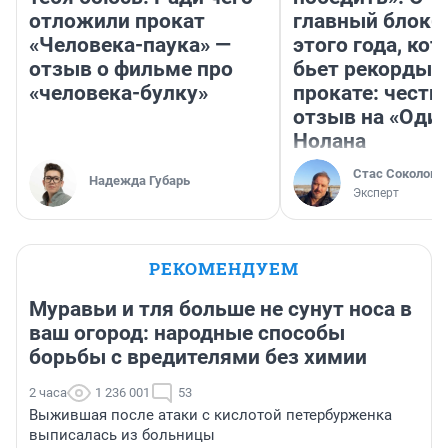
отложили прокат
главный блокб
«Человека-паука» —
этого года, ко
отзыв о фильме про
бьет рекорды 
«человека-булку»
прокате: честн
отзыв на «Оди
Нолана
Стас Соколов
Надежда Губарь
Эксперт
РЕКОМЕНДУЕМ
Муравьи и тля больше не сунут носа в
ваш огород: народные способы
борьбы с вредителями без химии
2 часа
1 236 001
53
Выжившая после атаки с кислотой петербурженка
выписалась из больницы