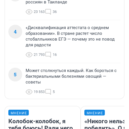
россиян в Таиланде
23 163
36
«Дисквалификация аттестата о среднем
4
образовании». В стране растет число
стобалльников ЕГЭ — почему это не повод
для радости
21 793
16
Может столкнуться каждый. Как бороться с
5
бактериальными болезнями овощей —
советы
19 853
5
МНЕНИЕ
МНЕНИЕ
Колобок-колобок, я
«Никого нельз
тебя боюсь! Ради чего
победить». О ч