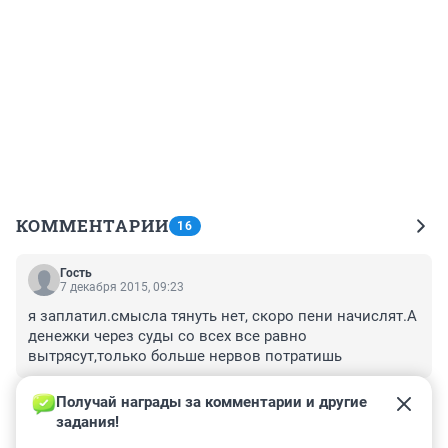
КОММЕНТАРИИ
16
Гость
7 декабря 2015, 09:23
я заплатил.смысла тянуть нет, скоро пени начислят.А 
денежки через суды со всех все равно 
вытрясут,только больше нервов потратишь
+0
–0
Получай награды за комментарии и другие 
задания!
Гость
30 ноября 2015, 15:52