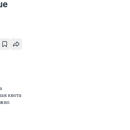
ше
а
ная квота
лжно