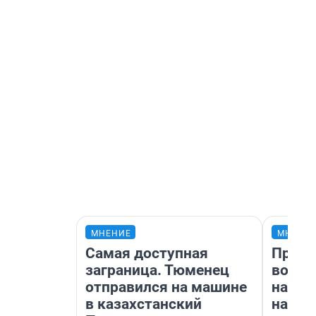
МНЕНИЕ
МНЕНИ
Самая доступная
Прода
заграница. Тюменец
возьм
отправился на машине
нам г
в казахстанский
налог