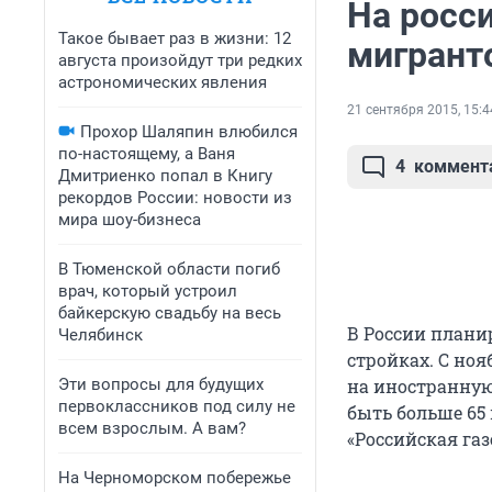
На росс
Такое бывает раз в жизни: 12
мигрант
августа произойдут три редких
астрономических явления
21 сентября 2015, 15:4
Прохор Шаляпин влюбился
по-настоящему, а Ваня
4
коммент
Дмитриенко попал в Книгу
рекордов России: новости из
мира шоу-бизнеса
В Тюменской области погиб
врач, который устроил
байкерскую свадьбу на весь
В России плани
Челябинск
стройках. С ноя
Эти вопросы для будущих
на иностранную
первоклассников под силу не
быть больше 65
всем взрослым. А вам?
«Российская газ
На Черноморском побережье