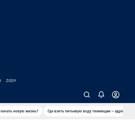
Ы
ZODY
 начать новую жизнь?
Где взять питьевую воду тюменцам — адреса