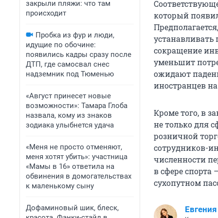
Соответствующе
закрыли пляжи: что там
происходит
который появил
Предполагается
Пробка из фур и люди,
устанавливать 
идущие по обочине:
сокращение инв
появились кадры сразу после
уменьшит потре
ДТП, где самосвал снес
ожидают падени
надземник под Тюменью
иностранцев на
«Август принесет новые
возможности»: Тамара Глоба
Кроме того, в 
назвала, кому из знаков
не только для с
зодиака улыбнется удача
розничной торг
«Меня не просто отменяют,
сотрудников-ин
меня хотят убить»: участница
численности пе
«Мамы в 16» ответила на
в сфере спорта 
обвинения в домогательствах
сухопутном пас
к маленькому сыну
Дофаминовый шик, блеск,
Евгения
красота. Фанки-стайл в