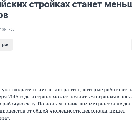
ийских стройках станет мень
ов
4
707
ария
руют сократить число мигрантов, которые работают н
бря 2016 года в стране может появиться ограничитель
 рабочую силу. По новым правилам мигрантов не до
 процентов от общей численности персонала, пишет
ета».