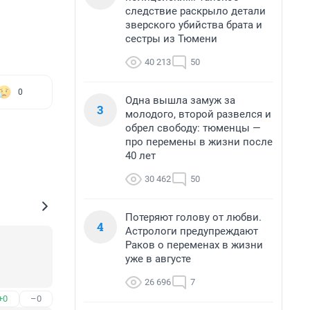
следствие раскрыло детали
зверского убийства брата и
сестры из Тюмени
40 213
50
0
Одна вышла замуж за
3
молодого, второй развелся и
обрел свободу: тюменцы —
про перемены в жизни после
40 лет
30 462
50
Потеряют голову от любви.
4
Астрологи предупреждают
Раков о переменах в жизни
уже в августе
26 696
7
+0
–0