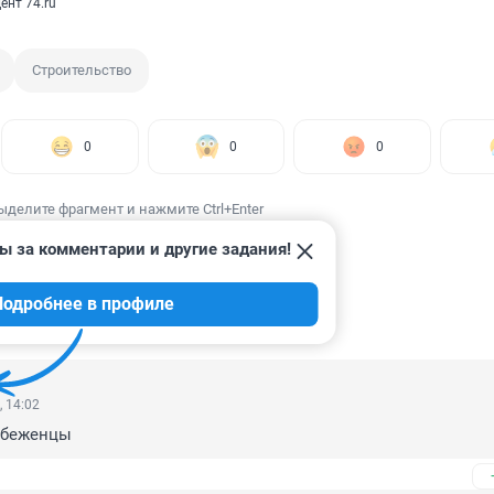
ент 74.ru
Строительство
0
0
0
ыделите фрагмент и нажмите Ctrl+Enter
ы за комментарии и другие задания!
Подробнее в профиле
ИИ
4
, 14:02
т беженцы