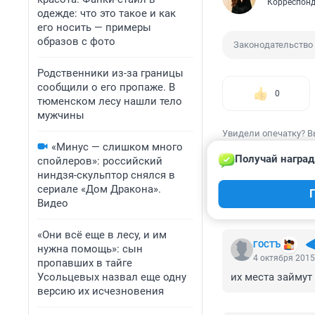
Корреспонд
одежде: что это такое и как
его носить — примеры
образов с фото
Законодательство
Родственники из-за границы
сообщили о его пропаже. В
0
тюменском лесу нашли тело
мужчины
Увидели опечатку? В
«Минус — слишком много
Получай наград
спойлеров»: российский
ниндзя-скульптор снялся в
сериале «Дом Дракона».
Видео
КОММЕНТАР
«Они всё еще в лесу, и им
ГОСТЪ
нужна помощь»: сын
4 октября 2015
пропавших в тайге
Усольцевых назвал еще одну
их места займу
версию их исчезновения