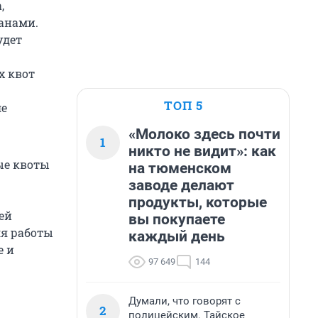
,
анами.
удет
х квот
ТОП 5
ле
«Молоко здесь почти
1
никто не видит»: как
ые квоты
на тюменском
заводе делают
продукты, которые
ей
вы покупаете
ля работы
каждый день
е и
97 649
144
Думали, что говорят с
2
полицейским. Тайское