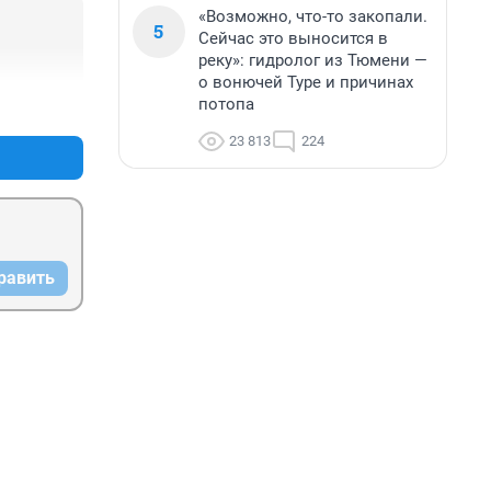
«Возможно, что-то закопали.
5
Сейчас это выносится в
реку»: гидролог из Тюмени —
о вонючей Туре и причинах
потопа
+3
–0
23 813
224
равить