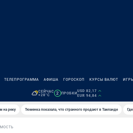
ТЕЛЕПРОГРАММА
АФИША
ГОРОСКОП
КУРСЫ ВАЛЮТ
ИГР
USD 82,17
СЕЙЧАС
2
ПРОБКИ
+28°C
EUR 94,84
м на реку
Тюменка показала, что странного продают в Таиланде
Где
МОСТЬ