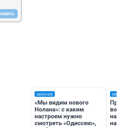
равить
МНЕНИЕ
МНЕНИ
«Мы видим нового
Прода
Нолана»: с каким
возьм
настроем нужно
нам г
смотреть «Одиссею»,
налог