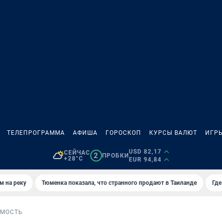
ТЕЛЕПРОГРАММА
АФИША
ГОРОСКОП
КУРСЫ ВАЛЮТ
ИГР
USD 82,17
СЕЙЧАС
2
ПРОБКИ
+28°C
EUR 94,84
м на реку
Тюменка показала, что странного продают в Таиланде
Где
МОСТЬ