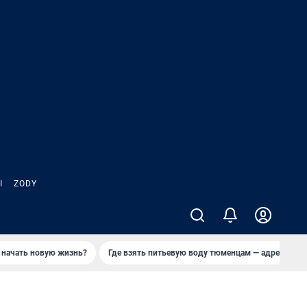
Ы
ZODY
 начать новую жизнь?
Где взять питьевую воду тюменцам — адреса