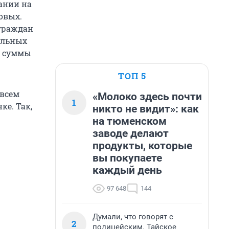
вании на
довых.
граждан
альных
т суммы
ТОП 5
 всем
«Молоко здесь почти
1
е. Так,
никто не видит»: как
на тюменском
заводе делают
продукты, которые
вы покупаете
каждый день
97 648
144
Думали, что говорят с
2
полицейским. Тайское