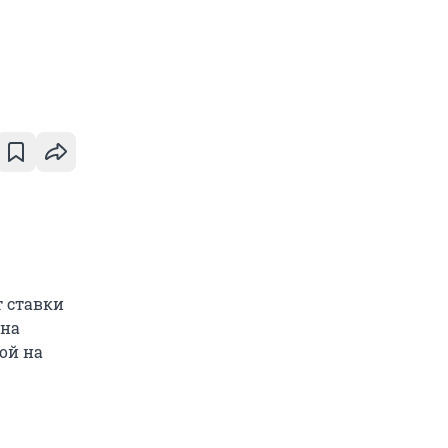
 ставки
 на
ой на