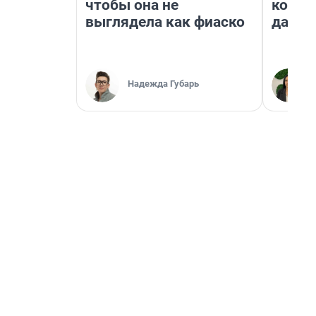
чтобы она не
косне
выглядела как фиаско
даже 
Надежда Губарь