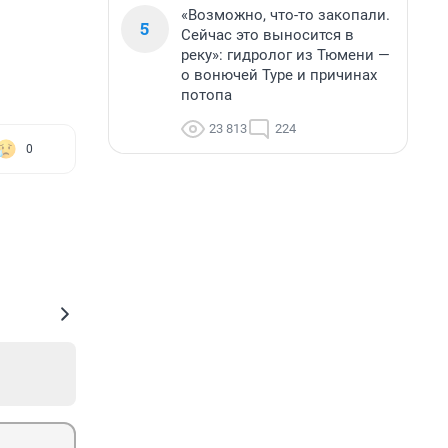
«Возможно, что-то закопали.
5
Сейчас это выносится в
реку»: гидролог из Тюмени —
о вонючей Туре и причинах
потопа
23 813
224
0