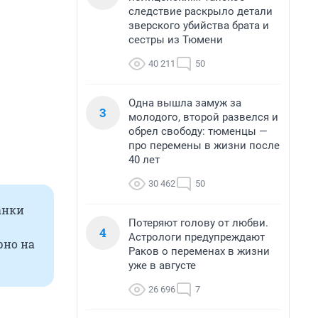
следствие раскрыло детали
зверского убийства брата и
сестры из Тюмени
40 211
50
Одна вышла замуж за
3
молодого, второй развелся и
обрел свободу: тюменцы —
про перемены в жизни после
40 лет
30 462
50
анки
Потеряют голову от любви.
4
Астрологи предупреждают
рно на
Раков о переменах в жизни
уже в августе
26 696
7