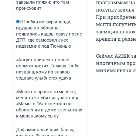
программам на 0
закрыли пляжи: что там
происходит
покупку жилья в
При приобретен
Пробка из фур и люди,
могли получить
идущие по обочине:
заемщиков нахо
появились кадры сразу после
кредита и разм
ДТП, где самосвал снес
надземник под Тюменью
Сейчас АИЖК за
«Август принесет новые
ипотечным прог
возможности»: Тамара Глоба
минимальная ст
назвала, кому из знаков
зодиака улыбнется удача
«Меня не просто отменяют,
меня хотят убить»: участница
«Мамы в 16» ответила на
обвинения в домогательствах
к маленькому сыну
Дофаминовый шик, блеск,
красота. Фанки-стайл в