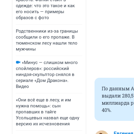
одежде: что это такое и как
его носить — примеры
образов с фото
Родственники из-за границы
сообщили о его пропаже. В
тюменском лесу нашли тело
мужчины
«Минус — слишком много
спойлеров»: российский
ниндзя-скульптор снялся в
сериале «Дом Дракона».
Видео
По данным АИ
выдали 280,
«Они всё еще в лесу, и им
миллиарда р
нужна помощь»: сын
40%.
пропавших в тайге
Усольцевых назвал еще одну
версию их исчезновения
Евгения