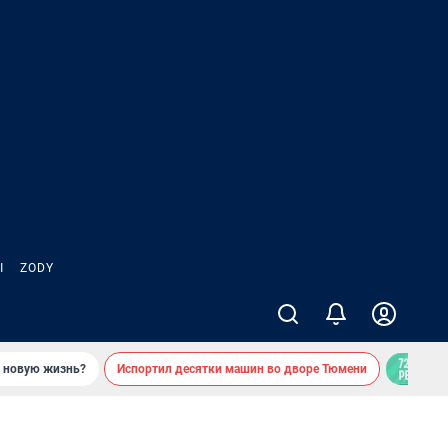
Ы
ZODY
ь новую жизнь?
Испортил десятки машин во дворе Тюмени