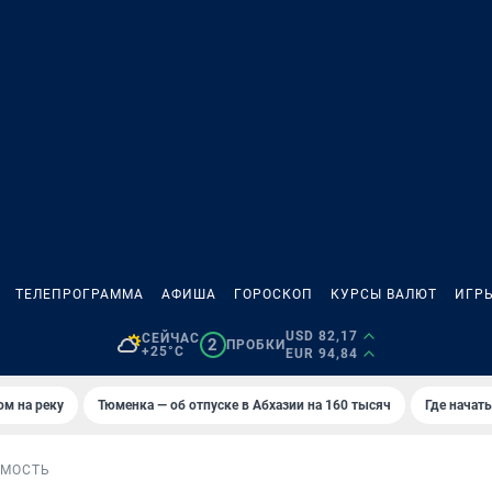
ТЕЛЕПРОГРАММА
АФИША
ГОРОСКОП
КУРСЫ ВАЛЮТ
ИГР
USD 82,17
СЕЙЧАС
2
ПРОБКИ
+25°C
EUR 94,84
ом на реку
Тюменка — об отпуске в Абхазии на 160 тысяч
Где начат
МОСТЬ