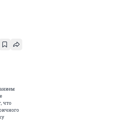
ванием
е
, что
ричного
ку