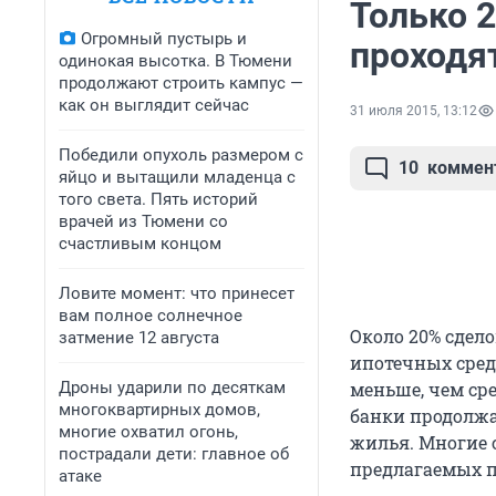
Только 
Огромный пустырь и
проходят
одинокая высотка. В Тюмени
продолжают строить кампус —
как он выглядит сейчас
31 июля 2015, 13:12
Победили опухоль размером с
10
коммен
яйцо и вытащили младенца с
того света. Пять историй
врачей из Тюмени со
счастливым концом
Ловите момент: что принесет
вам полное солнечное
Около 20% сдел
затмение 12 августа
ипотечных сред
Дроны ударили по десяткам
меньше, чем ср
многоквартирных домов,
банки продолжа
многие охватил огонь,
жилья. Многие 
пострадали дети: главное об
предлагаемых 
атаке