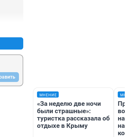
+0
–1
равить
МНЕНИЕ
МНЕНИ
«За неделю две ночи
Прода
были страшные»:
возьм
туристка рассказала об
нам г
отдыхе в Крыму
налог
косне