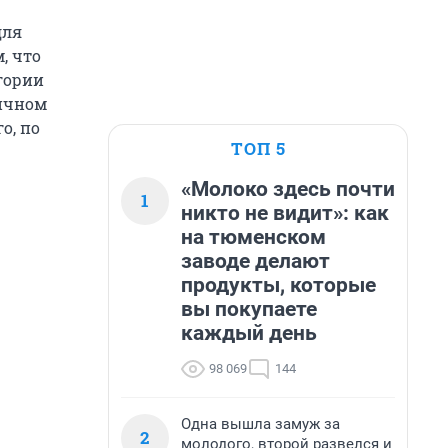
для
, что
гории
ричном
о, по
ТОП 5
«Молоко здесь почти
1
никто не видит»: как
на тюменском
заводе делают
продукты, которые
вы покупаете
каждый день
98 069
144
Одна вышла замуж за
2
молодого, второй развелся и