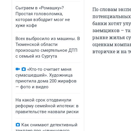
Сыграем в «Ромашку»?
По словам эксп
Простая головоломка,
потенциальных 
которая взбодрит мозг не
банки хотят ул
хуже кофе
заемщиков – та
рынке жилья сущ
Всех выбросило из машины. В
оценкам компан
Тюменской области
произошло смертельное ДТП
вторичке и на 
с семьей из Сургута
«Кто-то считает меня
сумасшедшей». Художница
приютила дома 200 жирафов
— фото и видео
На какой срок отодвинули
реформу семейной ипотеки: в
правительстве назвали риски
Как снимают детективный
триллер про «свинцового