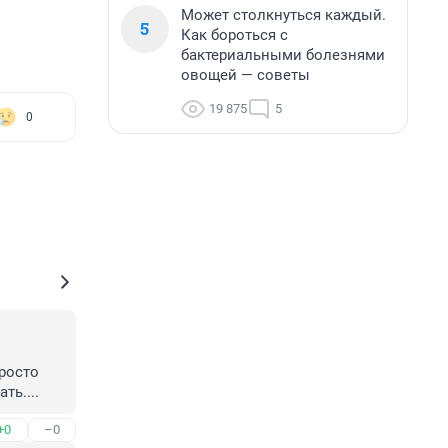
Может столкнуться каждый.
5
Как бороться с
бактериальными болезнями
овощей — советы
19 875
5
0
осто 
ть....
+0
–0