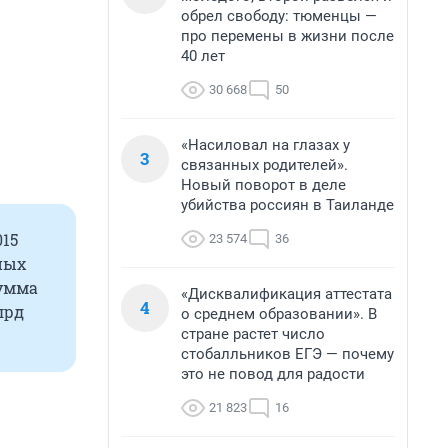
обрел свободу: тюменцы —
про перемены в жизни после
40 лет
30 668
50
«Насиловал на глазах у
3
связанных родителей».
Новый поворот в деле
убийства россиян в Таиланде
015
23 574
36
ных
сумма
«Дисквалификация аттестата
4
лрд
о среднем образовании». В
стране растет число
стобалльников ЕГЭ — почему
это не повод для радости
21 823
16