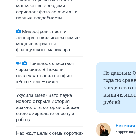
маньяка» со звездами
сериалов: фото со съемок и
первые подробности
Микрофренч, неон и
леопард: показываем самые
модные варианты
французского маникюра
Пришлось спасаться
через окно. В Тюмени
По данным Об
неадекват напал на офис
года по сра
«Россетей» — видео
кредитов в с
выдачи ипоте
Укусила змея? Зато паука
нового открыл! История
рублей.
арахнолога, который обожает
свою смертельно опасную
работу
Евгения
Корреспонд
Нас ждут целых семь коротких