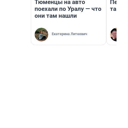
Тюменцы на авто
Петро
поехали по Уралу — что
там п
они там нашли
Екатерина Литкевич