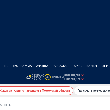
ТЕЛЕПРОГРАММА
АФИША
ГОРОСКОП
КУРСЫ ВАЛЮТ
ИГР
USD 80,93
СЕЙЧАС
4
ПРОБКИ
+20°C
EUR 93,19
Какая ситуация с паводком в Тюменской области
Где начать новую жиз
МОСТЬ