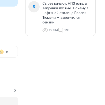
Сырье качают, НПЗ есть, а
5
заправки пустые. Почему в
нефтяной столице России —
Тюмени — закончился
бензин
29 944
298
0