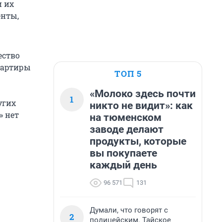
и их
енты,
ество
вартиры
ТОП 5
«Молоко здесь почти
1
угих
никто не видит»: как
» нет
на тюменском
заводе делают
продукты, которые
вы покупаете
каждый день
96 571
131
Думали, что говорят с
2
полицейским. Тайское