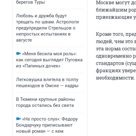
Москве могут д
берегов Туры
ближайшим родс
Любовь и дружба будут
приезжающие уч
трещать по швам. Астрологи
предупредили Стрельцов о
Кроме того, пр
непростых испытаниях в
августе
людей, чем это
эта норма соста
«Меня бесила моя роль»:
одновременно р
как сегодня выглядит Пуговка
стандартов (сущ
из «Папиных дочек»
фракциях увере
необходимости.
Легковушка влетела в толпу
пешеходов в Омске — кадры
В Тюмени крупные районы
города остались без света
«Не просто слух»: Федору
Бондарчуку приписывают
новый роман — с кем