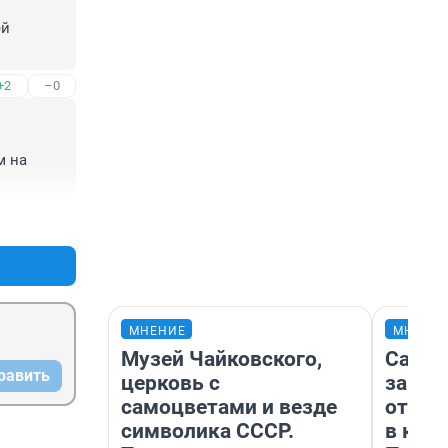
й 
+2
–0
 на 
+1
–0
МНЕНИЕ
МНЕНИ
Музей Чайковского,
Самая
равить
церковь с
загра
самоцветами и везде
отпра
символика СССР.
в каз