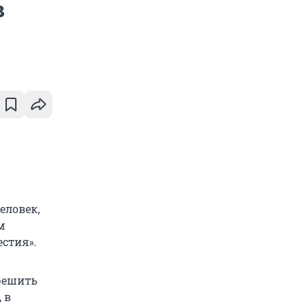
в
еловек,
м
стия».
решить
 в