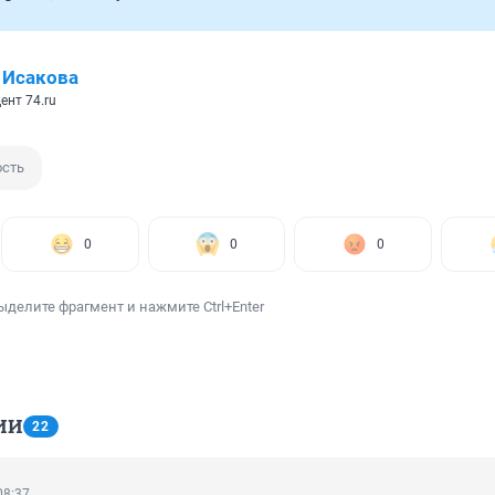
 Исакова
ент 74.ru
сть
0
0
0
ыделите фрагмент и нажмите Ctrl+Enter
ИИ
22
08:37