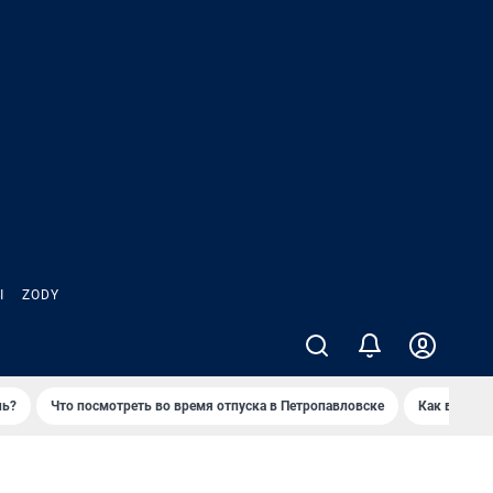
Ы
ZODY
нь?
Что посмотреть во время отпуска в Петропавловске
Как выжива