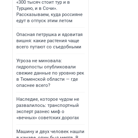
«300 тысяч стоит тур и в
Турцию, и в Сочи».
Рассказываем, куда россияне
едут в отпуск этим летом
Опасная петрушка и ядовитая
вишня: какие растения чаще
всего путают со съедобными
Угроза не миновала:
гидропосты опубликовали
свежие данные по уровню рек
в Тюменской области — где
опаснее всего?
Наследие, которое чудом не
развалилось: транспортный
эксперт разнес миф о
«вечных» советских дорогах
Машину и двух человек нашли
в канаве, один был мертв. В