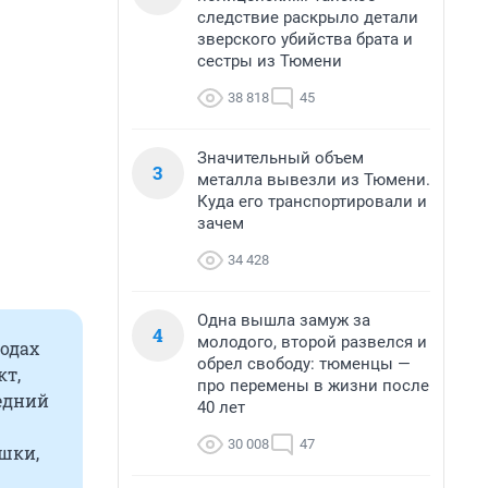
следствие раскрыло детали
зверского убийства брата и
сестры из Тюмени
38 818
45
Значительный объем
3
металла вывезли из Тюмени.
Куда его транспортировали и
зачем
34 428
Одна вышла замуж за
4
молодого, второй развелся и
одах
обрел свободу: тюменцы —
кт,
про перемены в жизни после
едний
40 лет
30 008
47
ушки,