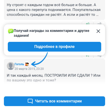
Ну строят с каждым годом всё больше и больше. А 
цена с какого перепуга поднимается. Покупательская 
способность граждан не растёт. А если и растёт то 
явно не пропорционально росту вводимого в 
+0
–0
эксплуатацию жилья.
Получай награды за комментарии и другие 
Гость
22 марта 2015, 23:45
задания!
Рождаемость не поднимается, дома строят - рухнет 
Подробнее в профиле
когда-нибудь этот рынок, к гадалке не ходи
+1
–0
Гоголь
20 марта 2015, 23:20
И так каждый месяц. ПОСТРОИЛИ ИЛИ СДАЛИ ? Или 
по вашему это одно и тоже?
+0
–0
Читать все комментарии