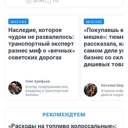
23 791
172
МНЕНИЕ
МНЕНИЕ
Наследие, которое
«Покупаешь ко
чудом не развалилось:
мешке»: тюмен
транспортный эксперт
рассказала, как
разнес миф о «вечных»
самом деле ус
советских дорогах
бизнес со скл
дешевых това
Олег Арефьев
Наталья Шорох
Блогер, предприниматель,
владелец в транспортном
Открыла кофейн
бизнесе
деньги соцразв
РЕКОМЕНДУЕМ
«Расходы на топливо колоссальные»: