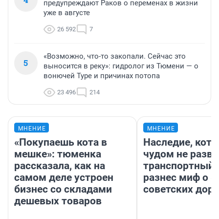
предупреждают Раков о переменах в жизни
уже в августе
26 592
7
«Возможно, что-то закопали. Сейчас это
5
выносится в реку»: гидролог из Тюмени — о
вонючей Туре и причинах потопа
23 496
214
МНЕНИЕ
МНЕНИЕ
«Покупаешь кота в
Наследие, кото
мешке»: тюменка
чудом не разва
рассказала, как на
транспортный 
самом деле устроен
разнес миф о 
бизнес со складами
советских доро
дешевых товаров