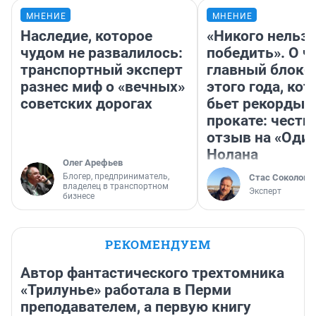
МНЕНИЕ
МНЕНИЕ
Наследие, которое
«Никого нельз
чудом не развалилось:
победить». О ч
транспортный эксперт
главный блокб
разнес миф о «вечных»
этого года, ко
советских дорогах
бьет рекорды 
прокате: честн
отзыв на «Оди
Нолана
Олег Арефьев
Блогер, предприниматель,
Стас Соколов
владелец в транспортном
Эксперт
бизнесе
РЕКОМЕНДУЕМ
Автор фантастического трехтомника
«Трилунье» работала в Перми
преподавателем, а первую книгу