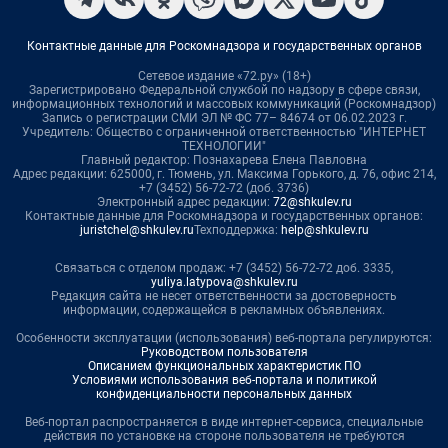
Контактные данные для Роскомнадзора и государственных органов
Сетевое издание «72.ру» (18+)
Зарегистрировано Федеральной службой по надзору в сфере связи,
информационных технологий и массовых коммуникаций (Роскомнадзор)
Запись о регистрации СМИ ЭЛ № ФС 77– 84674 от 06.02.2023 г.
Учредитель: Общество с ограниченной ответственностью "ИНТЕРНЕТ
ТЕХНОЛОГИИ"
Главный редактор: Познахарева Елена Павловна
Адрес редакции: 625000, г. Тюмень, ул. Максима Горького, д. 76, офис 214,
+7 (3452) 56-72-72 (доб. 3736)
Электронный адрес редакции:
72@shkulev.ru
Контактные данные для Роскомнадзора и государственных органов:
juristchel@shkulev.ru
Техподдержка:
help@shkulev.ru
Связаться с отделом продаж: +7 (3452) 56-72-72 доб. 3335,
yuliya.latypova@shkulev.ru
Редакция сайта не несет ответственности за достоверность
информации, содержащейся в рекламных объявлениях.
Особенности эксплуатации (использования) веб-портала регулируются:
Руководством пользователя
Описанием функциональных характеристик ПО
Условиями использования веб-портала и политикой
конфиденциальности персональных данных
Веб-портал распространяется в виде интернет-сервиса, специальные
действия по установке на стороне пользователя не требуются