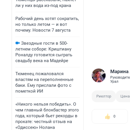
ли у них вода из-под крана
Рабочий день хотят сократить,
но только летом — и вот
почему. Новости 7 августа
Звездные гости в 500-
летнем соборе: Криштиану
Роналду готовится сыграть
свадьбу века на Мадейре
Марина
Тюменец пожаловался
Руководите
властям на переполненные
Урал
баки. Ему прислали фото с
пометкой ИИ
Риелтор
Цена
«Никого нельзя победить». О
чем главный блокбастер этого
года, который бьет рекорды в
0
прокате: честный отзыв на
«Одиссею» Нолана