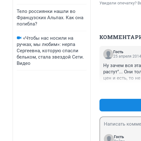
Увидели опечатку? В
Тело россиянки нашли во
Французских Альпах. Как она
погибла?
КОММЕНТАР
«Чтобы нас носили на
ручках, мы любим»: нерпа
Сергеевна, которую спасли
Гость
бельком, стала звездой Сети.
25 апреля 2014
Видео
Ну зачем вся эта
растут"... Они т
цен и есть, то н
частности "однуш
подобие этой и м
особенно на всё
каналы не устают
так хотят прост
привести к объе
деятельность пе
платили только з
Гость