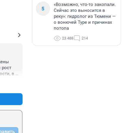
«Возможно, что-то закопали.
5
Сейчас это выносится в
реку»: гидролог из Тюмени —
о вонючей Туре и причинах
потопа
23 488
214
цены 
 рост 
сти, в 
ьи на 
+0
–0
уле, 
ные 
и они 
имость 
и 
равить