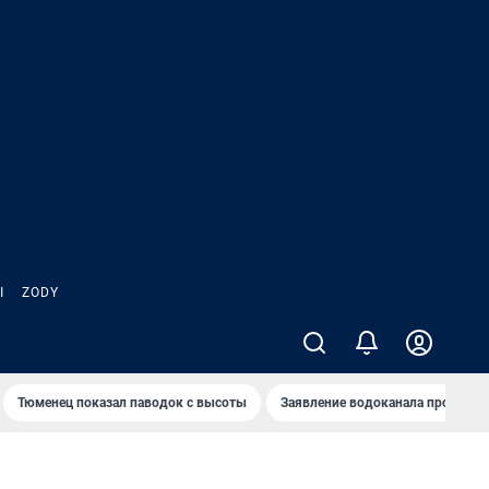
Ы
ZODY
Тюменец показал паводок с высоты
Заявление водоканала про запа