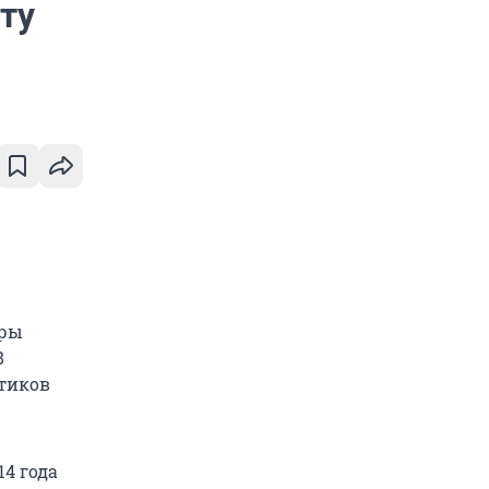
ту
тры
8
итиков
4 года