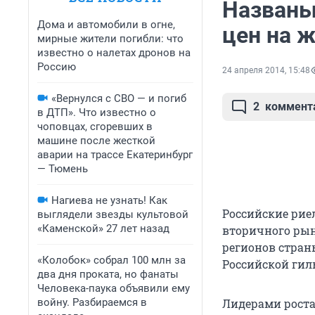
Названы
Дома и автомобили в огне,
цен на 
мирные жители погибли: что
известно о налетах дронов на
Россию
24 апреля 2014, 15:48
«Вернулся с СВО — и погиб
2
коммент
в ДТП». Что известно о
чоповцах, сгоревших в
машине после жесткой
аварии на трассе Екатеринбург
— Тюмень
Нагиева не узнать! Как
Российские рие
выглядели звезды культовой
«Каменской» 27 лет назад
вторичного рын
регионов стран
«Колобок» собрал 100 млн за
Российской гил
два дня проката, но фанаты
Человека-паука объявили ему
войну. Разбираемся в
Лидерами роста