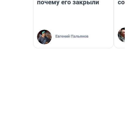
почему его закрыли
совет
Евгений Пальянов