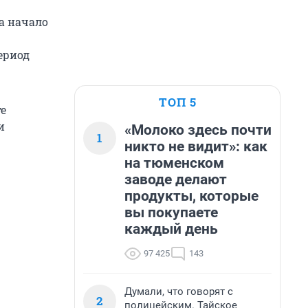
а начало
ериод
ТОП 5
е
и
«Молоко здесь почти
1
никто не видит»: как
на тюменском
заводе делают
продукты, которые
вы покупаете
каждый день
97 425
143
Думали, что говорят с
2
полицейским. Тайское