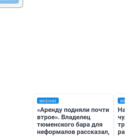
МНЕНИЕ
МНЕНИ
«Аренду подняли почти
Насле
втрое». Владелец
чудом
тюменского бара для
транс
неформалов рассказал,
разне