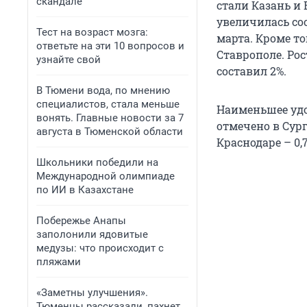
скандале
стали Казань и
увеличилась соо
Тест на возраст мозга:
марта. Кроме то
ответьте на эти 10 вопросов и
Ставрополе. Ро
узнайте свой
составил 2%.
В Тюмени вода, по мнению
специалистов, стала меньше
Наименьшее удо
вонять. Главные новости за 7
отмечено в Сургу
августа в Тюменской области
Краснодаре – 0,7
Школьники победили на
Международной олимпиаде
по ИИ в Казахстане
Побережье Анапы
заполонили ядовитые
медузы: что происходит с
пляжами
«Заметны улучшения».
Тюменцы рассказали, пахнет