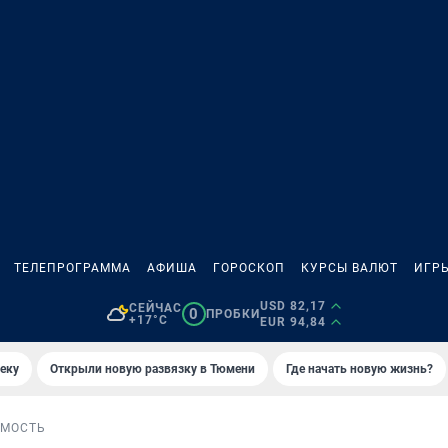
ТЕЛЕПРОГРАММА
АФИША
ГОРОСКОП
КУРСЫ ВАЛЮТ
ИГР
USD 82,17
СЕЙЧАС
0
ПРОБКИ
+17°C
EUR 94,84
еку
Открыли новую развязку в Тюмени
Где начать новую жизнь?
МОСТЬ