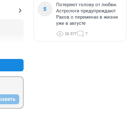
Потеряют голову от любви.
5
Астрологи предупреждают
Раков о переменах в жизни
уже в августе
26 377
7
+0
–0
равить