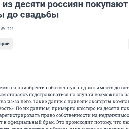
 из десяти россиян покупают
ы до свадьбы
1
796
арий
ремятся приобрести собственную недвижимость до вс
мым стараясь подстраховаться на случай возможного р
ва из-за него. Такие данные привели эксперты комп
сть». По их данным, примерно шестеро из десяти по
зарегистрировать право собственности на недвижимос
ят в официальный брак. Это происходит потому, что л
ить свои средства и уберечь имущество от дележки, в