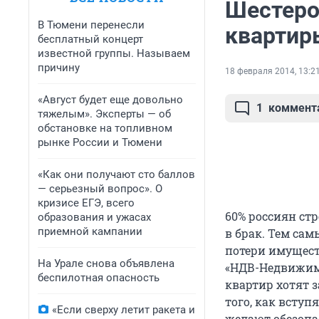
Шестеро
В Тюмени перенесли
квартир
бесплатный концерт
известной группы. Называем
причину
18 февраля 2014, 13:2
«Август будет еще довольно
1
коммент
тяжелым». Эксперты — об
обстановке на топливном
рынке России и Тюмени
«Как они получают сто баллов
— серьезный вопрос». О
кризисе ЕГЭ, всего
60% россиян ст
образования и ужасах
приемной кампании
в брак. Тем са
потери имущест
На Урале снова объявлена
«НДВ-Недвижимо
беспилотная опасность
квартир хотят 
того, как вступ
«Если сверху летит ракета и
желают обезопас