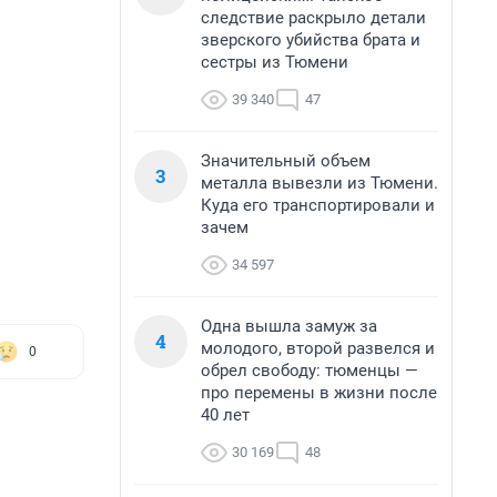
следствие раскрыло детали
зверского убийства брата и
сестры из Тюмени
39 340
47
Значительный объем
3
металла вывезли из Тюмени.
Куда его транспортировали и
зачем
34 597
Одна вышла замуж за
4
молодого, второй развелся и
0
обрел свободу: тюменцы —
про перемены в жизни после
40 лет
30 169
48