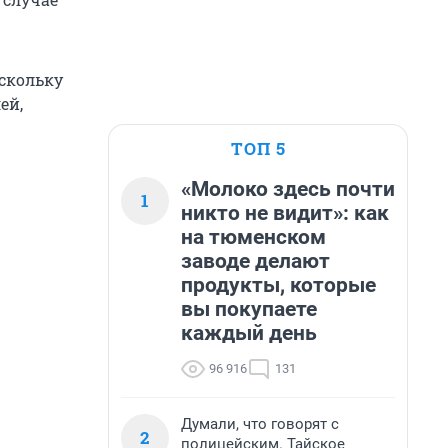
скольку
ей,
ТОП 5
«Молоко здесь почти
1
никто не видит»: как
на тюменском
заводе делают
продукты, которые
вы покупаете
каждый день
96 916
131
Думали, что говорят с
2
полицейским. Тайское