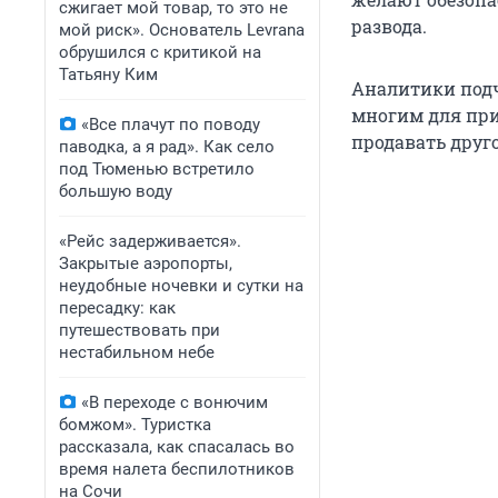
сжигает мой товар, то это не
развода.
мой риск». Основатель Levrana
обрушился с критикой на
Татьяну Ким
Аналитики подч
многим для при
«Все плачут по поводу
продавать друг
паводка, а я рад». Как село
под Тюменью встретило
большую воду
«Рейс задерживается».
Закрытые аэропорты,
неудобные ночевки и сутки на
пересадку: как
путешествовать при
нестабильном небе
«В переходе с вонючим
бомжом». Туристка
рассказала, как спасалась во
время налета беспилотников
на Сочи