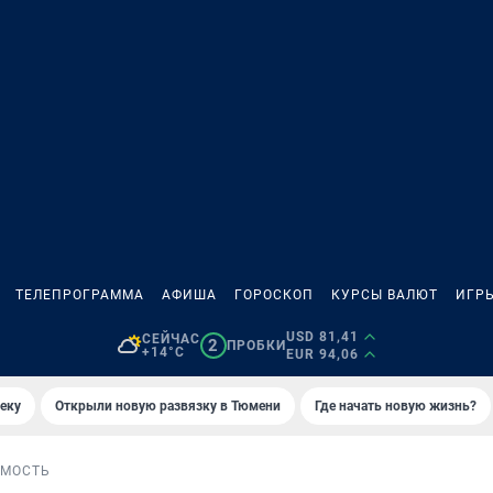
ТЕЛЕПРОГРАММА
АФИША
ГОРОСКОП
КУРСЫ ВАЛЮТ
ИГР
USD 81,41
СЕЙЧАС
2
ПРОБКИ
+14°C
EUR 94,06
еку
Открыли новую развязку в Тюмени
Где начать новую жизнь?
МОСТЬ