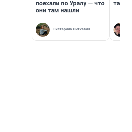
поехали по Уралу — что
там п
они там нашли
Екатерина Литкевич