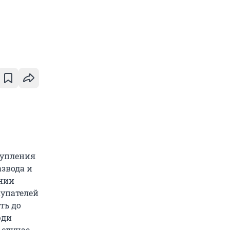
тупления
азвода и
ании
купателей
ть до
юди
 случае