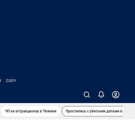
Ы
ZODY
ЧП на аттракционах в Тюмени
Простились с убитыми детьми в Таила