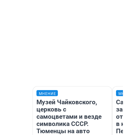
МНЕНИЕ
МНЕНИ
Музей Чайковского,
Самая
церковь с
загра
самоцветами и везде
отпра
символика СССР.
в каз
Тюменцы на авто
Петро