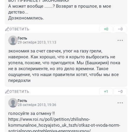
ВОТ ПРИНЕСЕТ ЭКОНОМИЮ!

А может вообще .......? Возврат в прошлое, в мое 
детство...

Доэкономились.
+0
–0
ОТВЕТИТЬ
Гость
29 октября 2013, 11:13
экономия за счет свечек, утюг на газу грели, 
наверное. Как хорошо, что я корыто выбросить не 
успела, похоже, что пригодится. Мы (Башкирия) пока 
не в эксперименте, но это дело времени. Такое 
ощущение, что наши правители хотят, чтобы мы все 
передохли
+1
–0
ОТВЕТИТЬ
Гость
28 октября 2013, 19:36
голосуйте за отмену !!

https://www.roi.ru/poll/petition/zhilishno-
kommunalnoe_hozyajstvo_uk_tszh/otkaz-ot-vvoda-norm-
sotcialnogo-potrebleniya-energoresursov/