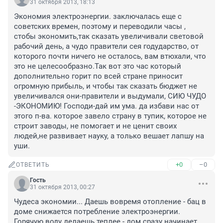
31 октября 2013, 18:13
Экономия электроэнергии. заключалась еще с 
советских времен, поэтому и переводили часы , 
стобы экономить,так сказать увеличивали световой 
рабочий день, а чудо правители сея годударство, от 
которого почти ничего не осталось, вам втюхали, что 
это не целесообразно.Так вот это час который 
дополнительно горит по всей стране приносит 
огромную прибыль, и чтобы так сказать бюджет не 
увеличивался они-правители и выдумали, СИЮ ЧУДО 
-ЭКОНОМИЮ! Господи-дай им ума. да избави нас от 
этого п-ва. которое завело страну в тупик, которое не 
строит заводы, не помогает и не ценит своих 
людей,не развивает науку, а только вешает лапшу на 
уши.
+0
–0
ОТВЕТИТЬ
Гость
31 октября 2013, 00:27
Чудеса экономии... Даешь вовремя отопление - бац в 
доме снижается потребление электроэнергии. 
Горячую воду делаешь теплее - дом сразу начинает 