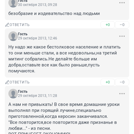
Гость
30 октября 2013, 09:28
безобразие и издевательство над людьми
+0
–0
ОТВЕТИТЬ
Гость
29 октября 2013, 12:46
Ну надо же какое бестолковое население и платить 
то они меньше стали, а все недовольны,на третий 
митинг собрались.Не делайте больше им 
добра,оставьте все как было раньше,пусть 
помучаются.
+0
–0
ОТВЕТИТЬ
Гость
29 октября 2013, 11:28
А нам не привыкать! В свое время домашние уроки 
выполнял при горящей лучине,специально 
приготовленной,когда керосин заканчивался.

"Все повторится,все повторится даже признанье в 
любви..." - из песни.
