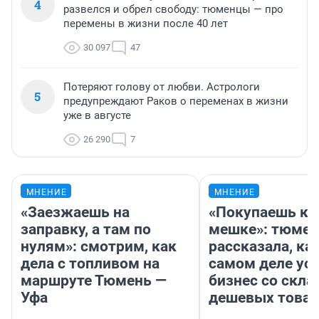
4
развелся и обрел свободу: тюменцы — про
перемены в жизни после 40 лет
30 097
47
Потеряют голову от любви. Астрологи
5
предупреждают Раков о переменах в жизни
уже в августе
26 290
7
МНЕНИЕ
МНЕНИЕ
«Заезжаешь на
«Покупаешь ко
заправку, а там по
мешке»: тюмен
нулям»: смотрим, как
рассказала, как
дела с топливом на
самом деле ус
маршруте Тюмень —
бизнес со скл
Уфа
дешевых това