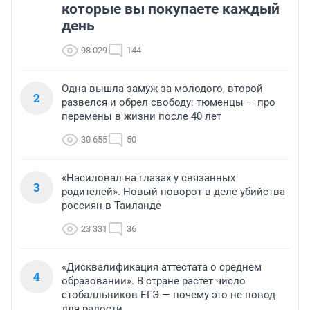
которые вы покупаете каждый
день
98 029
144
Одна вышла замуж за молодого, второй
2
развелся и обрел свободу: тюменцы — про
перемены в жизни после 40 лет
30 655
50
«Насиловал на глазах у связанных
3
родителей». Новый поворот в деле убийства
россиян в Таиланде
23 331
36
«Дисквалификация аттестата о среднем
4
образовании». В стране растет число
стобалльников ЕГЭ — почему это не повод
для радости