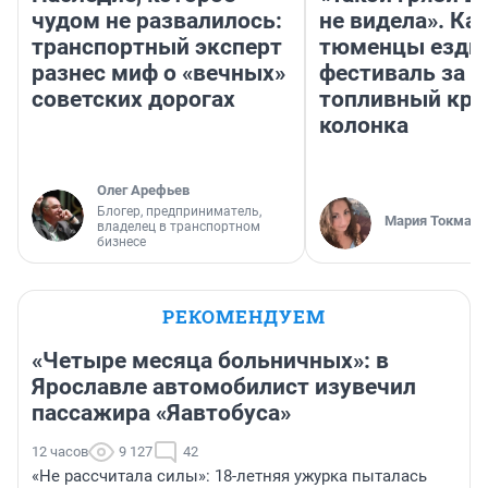
чудом не развалилось:
не видела». Ка
транспортный эксперт
тюменцы ездил
разнес миф о «вечных»
фестиваль за 9
советских дорогах
топливный кри
колонка
Олег Арефьев
Блогер, предприниматель,
Мария Токмако
владелец в транспортном
бизнесе
РЕКОМЕНДУЕМ
«Четыре месяца больничных»: в
Ярославле автомобилист изувечил
пассажира «Яавтобуса»
12 часов
9 127
42
«Не рассчитала силы»: 18-летняя ужурка пыталась