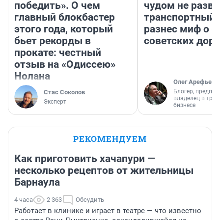
победить». О чем
чудом не разва
главный блокбастер
транспортный 
этого года, который
разнес миф о 
бьет рекорды в
советских доро
прокате: честный
отзыв на «Одиссею»
Нолана
Олег Арефьев
Блогер, предпри
Стас Соколов
владелец в тра
Эксперт
бизнесе
РЕКОМЕНДУЕМ
Как приготовить хачапури —
несколько рецептов от жительницы
Барнаула
4 часа
2 363
Обсудить
Работает в клинике и играет в театре — что известно