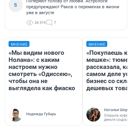
Потеряют голову от любви. Астрологи
5
предупреждают Раков о переменах в жизни
уже в августе
26 519
7
МНЕНИЕ
МНЕНИЕ
«Мы видим нового
«Покупаешь ко
Нолана»: с каким
мешке»: тюмен
настроем нужно
рассказала, как
смотреть «Одиссею»,
самом деле ус
чтобы она не
бизнес со скл
выглядела как фиаско
дешевых това
Наталья Шорох
Надежда Губарь
Открыла кофейн
деньги соцразв