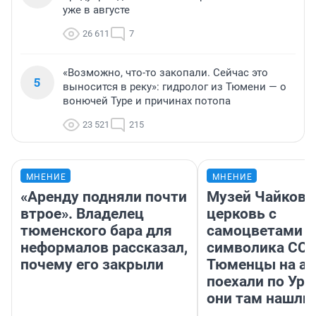
уже в августе
26 611
7
«Возможно, что-то закопали. Сейчас это
5
выносится в реку»: гидролог из Тюмени — о
вонючей Туре и причинах потопа
23 521
215
МНЕНИЕ
МНЕНИЕ
«Аренду подняли почти
Музей Чайковс
втрое». Владелец
церковь с
тюменского бара для
самоцветами и
неформалов рассказал,
символика ССС
почему его закрыли
Тюменцы на ав
поехали по Ура
они там нашли