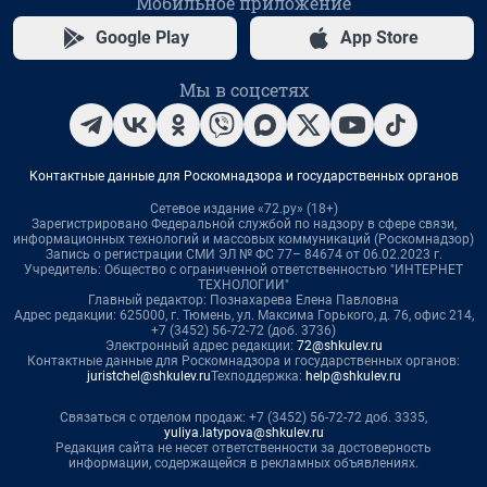
Мобильное приложение
Google Play
App Store
Мы в соцсетях
Контактные данные для Роскомнадзора и государственных органов
Сетевое издание «72.ру» (18+)
Зарегистрировано Федеральной службой по надзору в сфере связи,
информационных технологий и массовых коммуникаций (Роскомнадзор)
Запись о регистрации СМИ ЭЛ № ФС 77– 84674 от 06.02.2023 г.
Учредитель: Общество с ограниченной ответственностью "ИНТЕРНЕТ
ТЕХНОЛОГИИ"
Главный редактор: Познахарева Елена Павловна
Адрес редакции: 625000, г. Тюмень, ул. Максима Горького, д. 76, офис 214,
+7 (3452) 56-72-72 (доб. 3736)
Электронный адрес редакции:
72@shkulev.ru
Контактные данные для Роскомнадзора и государственных органов:
juristchel@shkulev.ru
Техподдержка:
help@shkulev.ru
Связаться с отделом продаж: +7 (3452) 56-72-72 доб. 3335,
yuliya.latypova@shkulev.ru
Редакция сайта не несет ответственности за достоверность
информации, содержащейся в рекламных объявлениях.