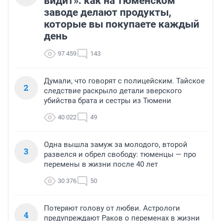
видит»: как на тюменском
заводе делают продукты,
которые вы покупаете каждый
день
97 459
143
Думали, что говорят с полицейским. Тайское
2
следствие раскрыло детали зверского
убийства брата и сестры из Тюмени
40 022
49
Одна вышла замуж за молодого, второй
3
развелся и обрел свободу: тюменцы — про
перемены в жизни после 40 лет
30 376
50
Потеряют голову от любви. Астрологи
4
предупреждают Раков о переменах в жизни