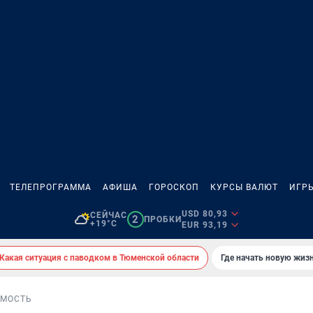
ТЕЛЕПРОГРАММА
АФИША
ГОРОСКОП
КУРСЫ ВАЛЮТ
ИГР
USD 80,93
СЕЙЧАС
2
ПРОБКИ
+19°C
EUR 93,19
Какая ситуация с паводком в Тюменской области
Где начать новую жиз
МОСТЬ