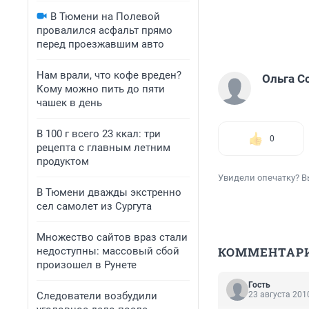
В Тюмени на Полевой
провалился асфальт прямо
перед проезжавшим авто
Нам врали, что кофе вреден?
Ольга С
Кому можно пить до пяти
чашек в день
В 100 г всего 23 ккал: три
0
рецепта с главным летним
продуктом
Увидели опечатку? В
В Тюмени дважды экстренно
сел самолет из Сургута
Множество сайтов враз стали
КОММЕНТАР
недоступны: массовый сбой
произошел в Рунете
Гость
Следователи возбудили
23 августа 2010