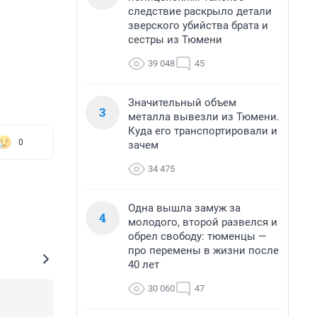
следствие раскрыло детали
зверского убийства брата и
сестры из Тюмени
39 048
45
Значительный объем
3
металла вывезли из Тюмени.
Куда его транспортировали и
0
зачем
34 475
Одна вышла замуж за
4
молодого, второй развелся и
обрел свободу: тюменцы —
про перемены в жизни после
40 лет
30 060
47