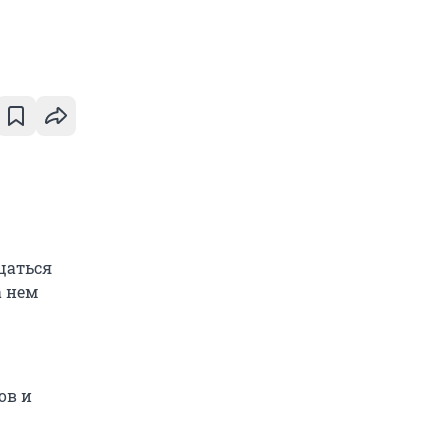
ащаться
а нем
ов и