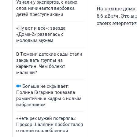
Узнали у экспертов, с каких
На крыше дома 
слов начинается вербовка
детей преступниками
6,6 кВт/ч. Это 
своих энергети
«Ну вот и всё»: звезда
«Дома-2» развелась с
молодым мужем
В Тюмени детские сады стали
закрывать группы на
карантин. Чем болеют
малыши?
Больше не скрывает:
Полина Гагарина показала
романтичные кадры с новым
избранником
«Четырех мужей потеряла»:
Прохор Шаляпин проболтался
о новой возлюбленной