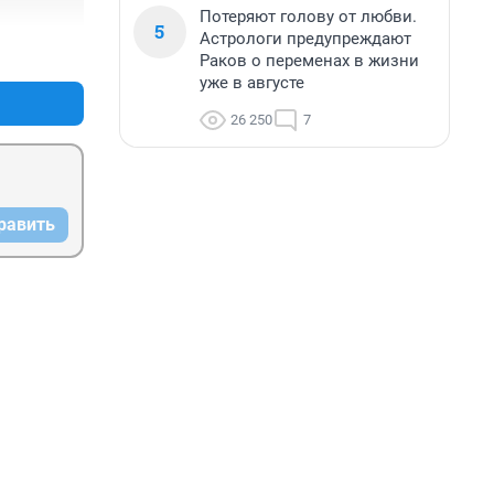
Потеряют голову от любви.
5
Астрологи предупреждают
+0
–0
Раков о переменах в жизни
уже в августе
26 250
7
равить