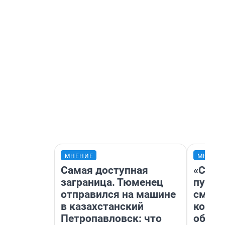
МНЕНИЕ
МНЕНИ
Самая доступная
«Спут
заграница. Тюменец
пургу»
отправился на машине
смерт
в казахстанский
котор
Петропавловск: что
обнар