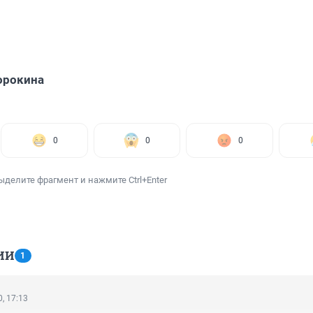
орокина
0
0
0
ыделите фрагмент и нажмите Ctrl+Enter
ИИ
1
, 17:13