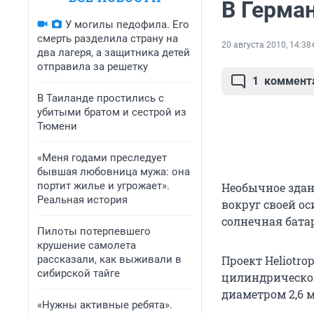
В Герма
У могилы педофила. Его
смерть разделила страну на
20 августа 2010, 14:38
два лагеря, а защитника детей
отправила за решетку
1
коммент
В Таиланде простились с
убитыми братом и сестрой из
Тюмени
«Меня годами преследует
бывшая любовница мужа: она
портит жилье и угрожает».
Необычное здани
Реальная история
вокруг своей о
солнечная бата
Пилоты потерпевшего
крушение самолета
рассказали, как выживали в
Проект Heliotro
сибирской тайге
цилиндрической
диаметром 2,6 м
«Нужны активные ребята».