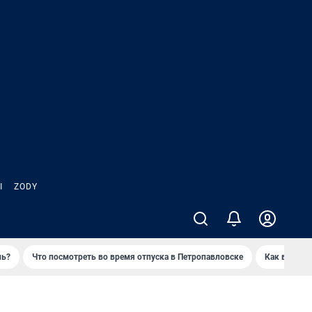
Ы
ZODY
нь?
Что посмотреть во время отпуска в Петропавловске
Как выжива