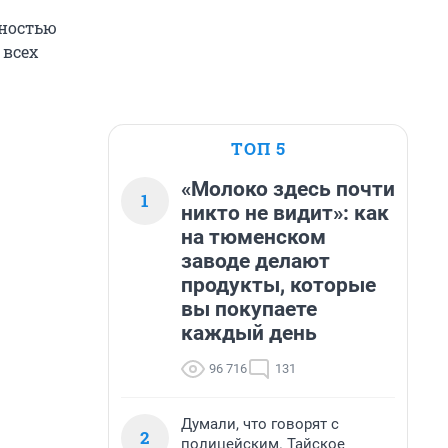
ьностью
 всех
ТОП 5
«Молоко здесь почти
1
никто не видит»: как
на тюменском
заводе делают
продукты, которые
вы покупаете
каждый день
96 716
131
Думали, что говорят с
2
полицейским. Тайское