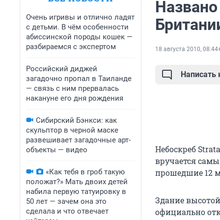
Названо
Очень игривы и отлично ладят
Британи
с детьми. В чём особенности
абиссинской породы кошек —
разбираемся с экспертом
18 августа 2010, 08:44
Российский диджей
Написать
загадочно пропал в Таиланде
— связь с ним прервалась
накануне его дня рождения
Сибирский Бэнкси: как
скульптор в черной маске
развешивает загадочные арт-
Небоскреб Strat
объекты — видео
вручается самы
«Как тебя в гроб такую
прошедшие 12 м
положат?» Мать двоих детей
набила первую татуировку в
Здание высотой 
50 лет — зачем она это
сделала и что отвечает
официально отк