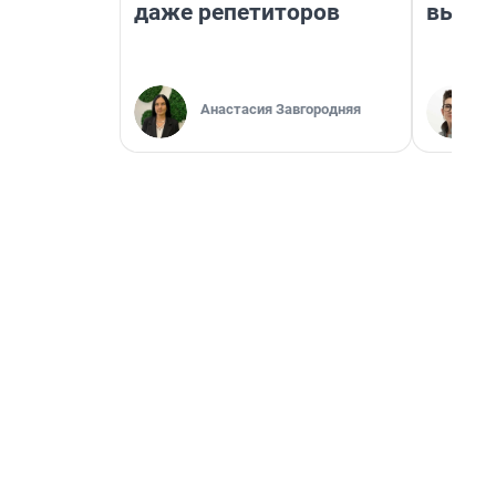
даже репетиторов
выгля
Анастасия Завгородняя