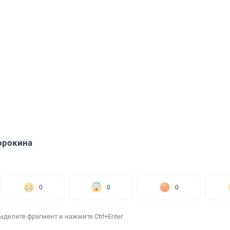
орокина
0
0
0
ыделите фрагмент и нажмите Ctrl+Enter