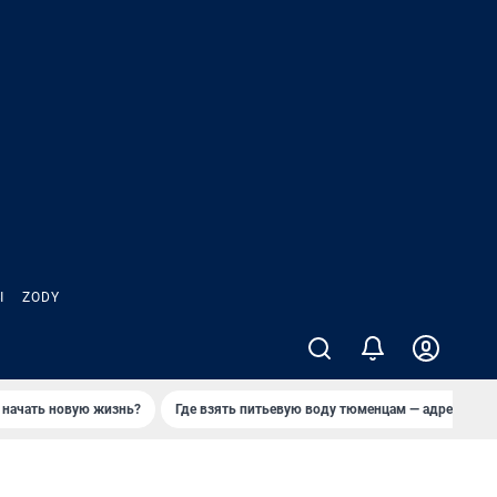
Ы
ZODY
 начать новую жизнь?
Где взять питьевую воду тюменцам — адреса