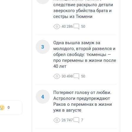
следствие раскрыло детали
зверского убийства брата и
сестры из Тюмени
40 286
50
Одна вышла замуж за
3
молодого, второй развелся и
обрел свободу: тюменцы —
про перемены в жизни после
40 лет
30 498
50
Потеряют голову от любви.
4
Астрологи предупреждают
Раков о переменах в жизни
0
уже в августе
26 747
7