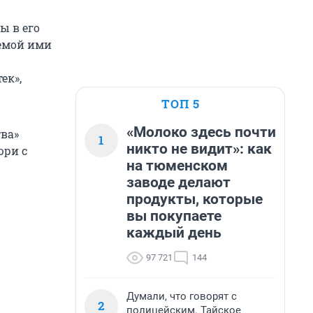
ы в его
уемой ими
ек»,
ТОП 5
«Молоко здесь почти
ва»
1
никто не видит»: как
юри с
на тюменском
заводе делают
продукты, которые
вы покупаете
каждый день
97 721
144
Думали, что говорят с
2
полицейским. Тайское