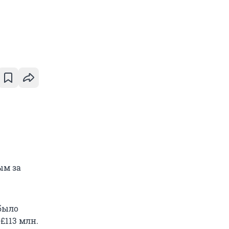
ым за
 было
£113 млн.