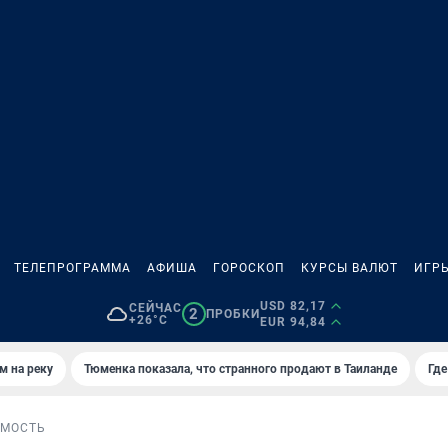
ТЕЛЕПРОГРАММА
АФИША
ГОРОСКОП
КУРСЫ ВАЛЮТ
ИГР
USD 82,17
СЕЙЧАС
2
ПРОБКИ
+26°C
EUR 94,84
м на реку
Тюменка показала, что странного продают в Таиланде
Где
МОСТЬ