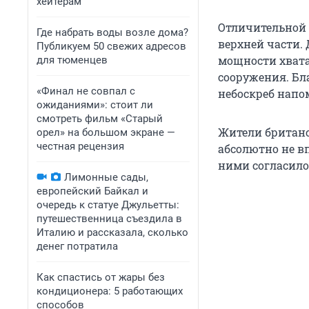
хейтерам
Отличительной 
Где набрать воды возле дома?
верхней части.
Публикуем 50 свежих адресов
мощности хвата
для тюменцев
сооружения. Бла
«Финал не совпал с
небоскреб напо
ожиданиями»: стоит ли
смотреть фильм «Старый
Жители британс
орел» на большом экране —
честная рецензия
абсолютно не в
ними согласило
Лимонные сады,
европейский Байкал и
очередь к статуе Джульетты:
путешественница съездила в
Италию и рассказала, сколько
денег потратила
Как спастись от жары без
кондиционера: 5 работающих
способов