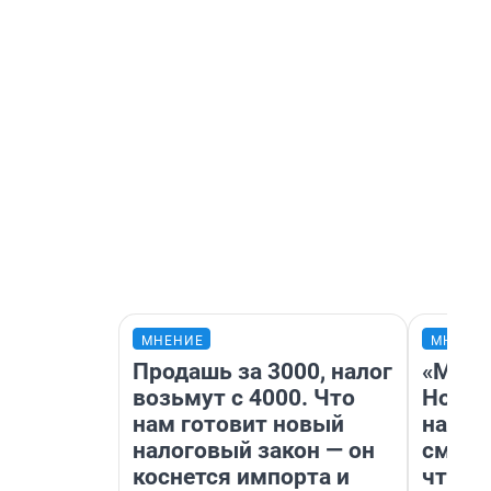
МНЕНИЕ
МНЕНИ
Продашь за 3000, налог
«Мы в
возьмут с 4000. Что
Нолан
нам готовит новый
настр
налоговый закон — он
смотр
коснется импорта и
чтобы