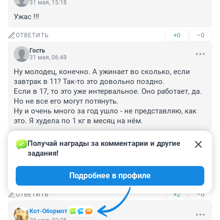
31 мая, 15:18
Ужас !!!
+0
–0
ОТВЕТИТЬ
Гость
31 мая, 06:49
Ну молодец, конечно. А ужинает во сколько, если 
завтрак в 11? Так-то это довольно поздно.

Если в 17, то это уже интервальное. Оно работает, да. 
Но не все его могут потянуть.

Ну и очень много за год ушло - не представляю, как 
это. Я худела по 1 кг в месяц на нём.
+1
–1
ОТВЕТИТЬ
Получай награды за комментарии и другие 
задания!
Гость
30 мая, 23:02
Подробнее в профиле
"Бизнесвумен"))))) Стенгазета во всей красе)
+2
–0
ОТВЕТИТЬ
Кот-Обормот