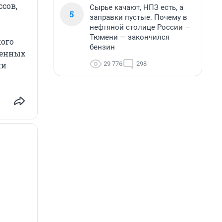
ссов,
Сырье качают, НПЗ есть, а
5
заправки пустые. Почему в
нефтяной столице России —
Тюмени — закончился
кого
бензин
ленных
29 776
298
ки