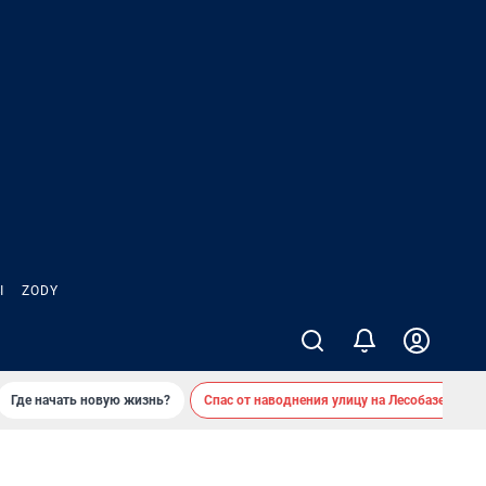
Ы
ZODY
Где начать новую жизнь?
Спас от наводнения улицу на Лесобазе
Д