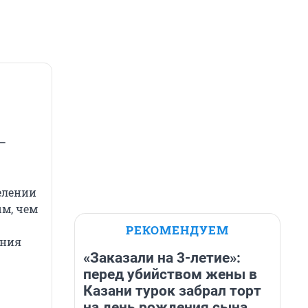
—
елении
ым, чем
РЕКОМЕНДУЕМ
ения
«Заказали на 3-летие»:
перед убийством жены в
Казани турок забрал торт
на день рождения сына