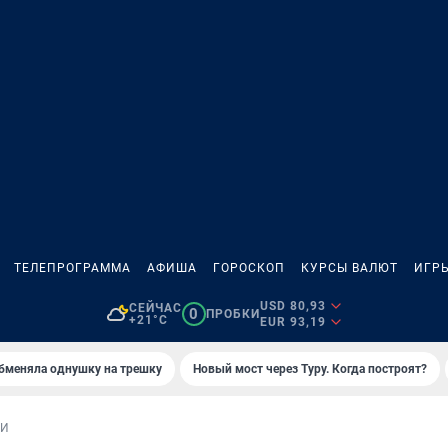
ТЕЛЕПРОГРАММА
АФИША
ГОРОСКОП
КУРСЫ ВАЛЮТ
ИГР
USD 80,93
СЕЙЧАС
0
ПРОБКИ
+21°C
EUR 93,19
бменяла однушку на трешку
Новый мост через Туру. Когда построят?
КИ