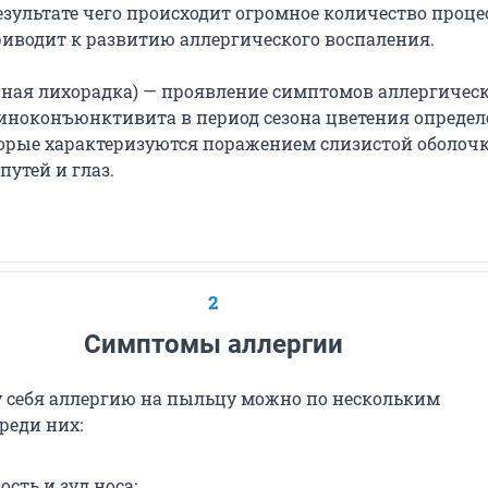
езультате чего происходит огромное количество проце
приводит к развитию аллергического воспаления.
нная лихорадка) — проявление симптомов аллергичес
иноконъюнктивита в период сезона цветения опреде
торые характеризуются поражением слизистой оболоч
путей и глаз.
2
Симптомы аллергии
у себя аллергию на пыльцу можно по нескольким
реди них:
сть и зуд носа;