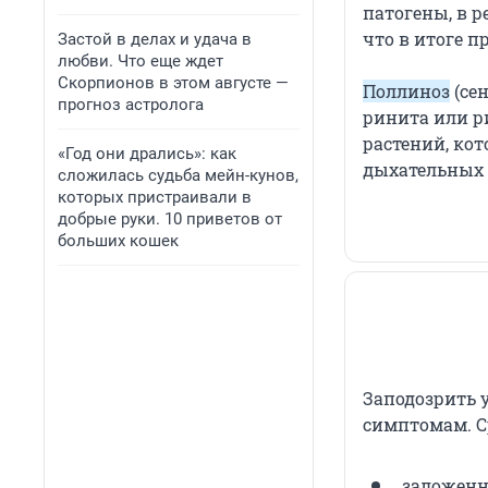
патогены, в р
что в итоге 
Застой в делах и удача в
любви. Что еще ждет
Скорпионов в этом августе —
Поллиноз
(се
прогноз астролога
ринита или р
растений, ко
«Год они дрались»: как
дыхательных 
сложилась судьба мейн-кунов,
которых пристраивали в
добрые руки. 10 приветов от
больших кошек
Заподозрить 
симптомам. С
заложенно