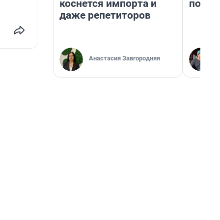
коснется импорта и
почем
даже репетиторов
Анастасия Завгородняя