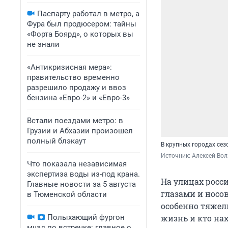
Паспарту работал в метро, а
Фура был продюсером: тайны
«Форта Боярд», о которых вы
не знали
«Антикризисная мера»:
правительство временно
разрешило продажу и ввоз
бензина «Евро-2» и «Евро-3»
Встали поездами метро: в
Грузии и Абхазии произошел
полный блэкаут
В крупных городах сез
Источник: 
Алексей Вол
Что показала независимая
экспертиза воды из-под крана.
На улицах росс
Главные новости за 5 августа
глазами и носов
в Тюменской области
особенно тяжелы
Полыхающий фургон
жизнь и кто нах
мчал по встречке: главное о