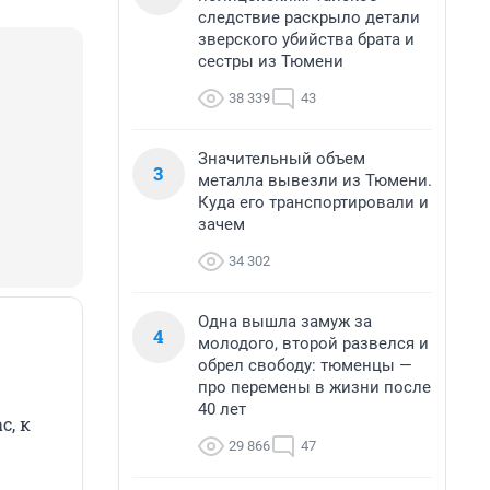
следствие раскрыло детали
зверского убийства брата и
сестры из Тюмени
38 339
43
Значительный объем
3
металла вывезли из Тюмени.
Куда его транспортировали и
зачем
34 302
Одна вышла замуж за
4
молодого, второй развелся и
обрел свободу: тюменцы —
про перемены в жизни после
40 лет
с, к
29 866
47