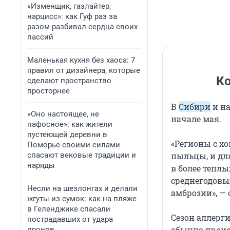
«Изменщик, газлайтер,
нарцисс»: как Гуф раз за
разом разбивал сердца своих
пассий
Маленькая кухня без хаоса: 7
правил от дизайнера, которые
Ко
сделают пространство
просторнее
В
Сибири
и н
«Оно настоящее, не
начале мая.
пафосное»: как жители
пустеющей деревни в
«Регионы с х
Поморье своими силами
спасают вековые традиции и
пыльцы, и дл
наряды
в более теплы
среднегодовы
Несли на шезлонгах и делали
амброзии», —
жгуты из сумок: как на пляже
в Геленджике спасали
Сезон аллерг
пострадавших от удара
обычно проис
дронов