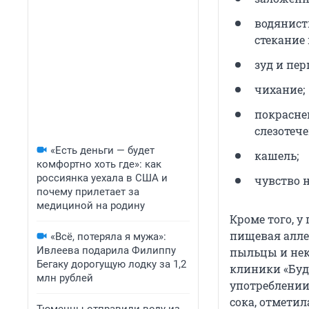
водянист
стекание 
зуд и пер
чихание;
покраснен
слезотече
«Есть деньги — будет
кашель;
комфортно хоть где»: как
россиянка уехала в США и
чувство н
почему прилетает за
медициной на родину
Кроме того, у
пищевая алле
«Всё, потеряла я мужа»:
Ивлеева подарила Филиппу
пыльцы и нек
Бегаку дорогущую лодку за 1,2
клиники «Буд
млн рублей
употреблении 
сока, отметил