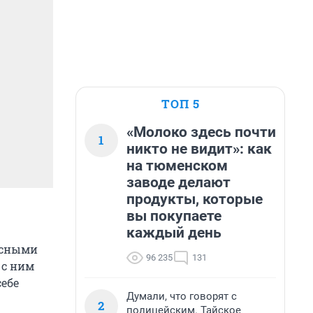
ТОП 5
«Молоко здесь почти
1
никто не видит»: как
на тюменском
заводе делают
продукты, которые
вы покупаете
каждый день
асными
96 235
131
 с ним
себе
Думали, что говорят с
2
полицейским. Тайское