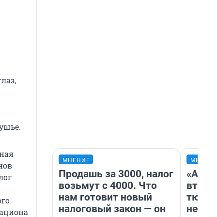
лаз,
ушье.
тная
МНЕНИЕ
МНЕНИ
нов
Продашь за 3000, налог
«Арен
лог
возьмут с 4000. Что
втрое
нам готовит новый
тюмен
ого
налоговый закон — он
нефор
рациона