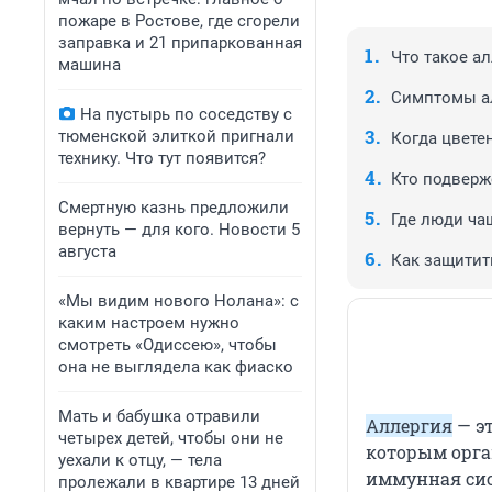
пожаре в Ростове, где сгорели
заправка и 21 припаркованная
Что такое а
машина
Симптомы а
На пустырь по соседству с
тюменской элиткой пригнали
Когда цвете
технику. Что тут появится?
Кто подверж
Смертную казнь предложили
Где люди ча
вернуть — для кого. Новости 5
августа
Как защитит
«Мы видим нового Нолана»: с
каким настроем нужно
смотреть «Одиссею», чтобы
она не выглядела как фиаско
Мать и бабушка отравили
Аллергия
— эт
четырех детей, чтобы они не
которым орга
уехали к отцу, — тела
иммунная сис
пролежали в квартире 13 дней