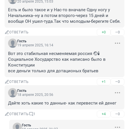
20 апреля 2025, 15:03
Есть и было такое и у Нас-то вначале Одну ногу у 
Начальника--ну а потом второго-через 15 дней и 
вообще ОН ушел-туда.Так что молодым-берегите Себя.
+0
–0
ОТВЕТИТЬ
Гость
19 апреля 2025, 16:14
Вот это стабильная несменяемая россия 🤕🕯️ 

Социальное Хосударство как написано было в 
Конституции 

все деньги только для дотационых братьев
+1
–0
ОТВЕТИТЬ
Гость
18 апреля 2025, 20:56
Дайте хоть какие то данные- как перевести ей денег
+4
–0
ОТВЕТИТЬ
1
Гость