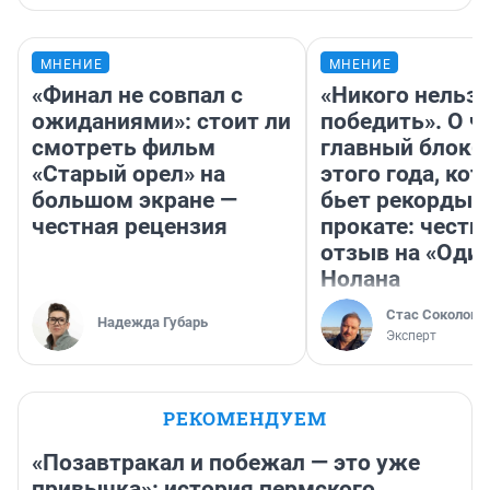
МНЕНИЕ
МНЕНИЕ
«Финал не совпал с
«Никого нельз
ожиданиями»: стоит ли
победить». О ч
смотреть фильм
главный блокб
«Старый орел» на
этого года, ко
большом экране —
бьет рекорды 
честная рецензия
прокате: честн
отзыв на «Оди
Нолана
Стас Соколов
Надежда Губарь
Эксперт
РЕКОМЕНДУЕМ
«Позавтракал и побежал — это уже
привычка»: история пермского