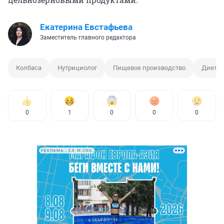
Екатерина Евстафьева
Заместитель главного редактора
Колбаса
Нутрициолог
Пищевое производство
Диета
0
1
0
0
0
РЕКЛАМА • EA-M.ORG