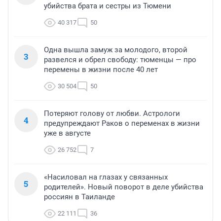
убийства брата и сестры из Тюмени
40 317
50
Одна вышла замуж за молодого, второй
3
развелся и обрел свободу: тюменцы — про
перемены в жизни после 40 лет
30 504
50
Потеряют голову от любви. Астрологи
4
предупреждают Раков о переменах в жизни
уже в августе
26 752
7
«Насиловал на глазах у связанных
5
родителей». Новый поворот в деле убийства
россиян в Таиланде
22 111
36