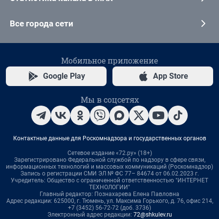
Все города сети
Мобильное приложение
Google Play
App Store
Мы в соцсетях
Контактные данные для Роскомнадзора и государственных органов
Сетевое издание «72.ру» (18+)
Зарегистрировано Федеральной службой по надзору в сфере связи,
информационных технологий и массовых коммуникаций (Роскомнадзор)
Запись о регистрации СМИ ЭЛ № ФС 77– 84674 от 06.02.2023 г.
Учредитель: Общество с ограниченной ответственностью "ИНТЕРНЕТ
ТЕХНОЛОГИИ"
Главный редактор: Познахарева Елена Павловна
Адрес редакции: 625000, г. Тюмень, ул. Максима Горького, д. 76, офис 214,
+7 (3452) 56-72-72 (доб. 3736)
Электронный адрес редакции:
72@shkulev.ru