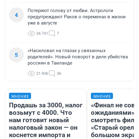
Потеряют голову от любви. Астрологи
4
предупреждают Раков о переменах в жизни
уже в августе
26 731
7
«Насиловал на глазах у связанных
5
родителей». Новый поворот в деле убийства
россиян в Таиланде
21 936
36
МНЕНИЕ
МНЕНИЕ
Продашь за 3000, налог
«Финал не совп
возьмут с 4000. Что
ожиданиями»: 
нам готовит новый
смотреть фил
налоговый закон — он
«Старый орел» 
коснется импорта и
большом экран