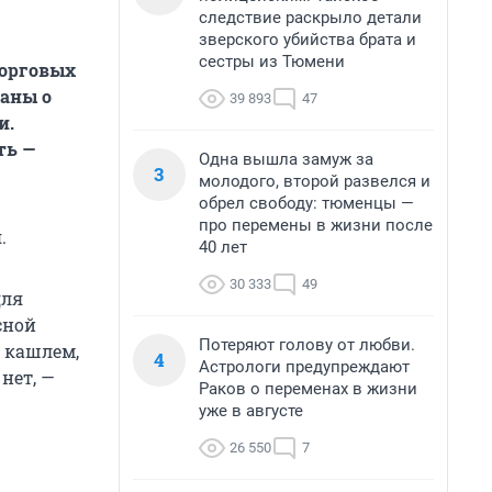
следствие раскрыло детали
зверского убийства брата и
сестры из Тюмени
торговых
шаны о
39 893
47
и.
ть —
Одна вышла замуж за
3
молодого, второй развелся и
обрел свободу: тюменцы —
про перемены в жизни после
.
40 лет
30 333
49
для
сной
Потеряют голову от любви.
, кашлем,
4
Астрологи предупреждают
нет, —
Раков о переменах в жизни
уже в августе
26 550
7