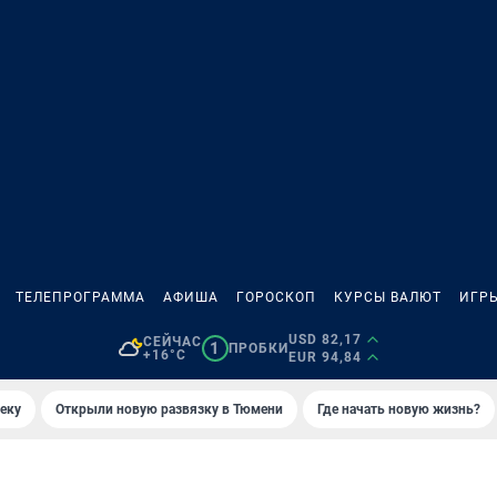
ТЕЛЕПРОГРАММА
АФИША
ГОРОСКОП
КУРСЫ ВАЛЮТ
ИГР
USD 82,17
СЕЙЧАС
1
ПРОБКИ
+16°C
EUR 94,84
еку
Открыли новую развязку в Тюмени
Где начать новую жизнь?