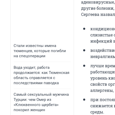
аденовирусные,
другие болезни
Сергеева назва
кондиционе
слизистые 
инфекций в
Стали известны имена
воздействи
тюменцев, которые погибли
на спецоперации
невралгиям
лучше врем
Вода уходит, работа
работающие
продолжается: как Тюменская
уровень ки
область справляется с
последствиями паводка
свойств ор
аллергены, 
Самый сексуальный мужчина
при постоя
Турции: чем Омер из
«Клюквенного щербета»
снижается
покорил женщин
среды.