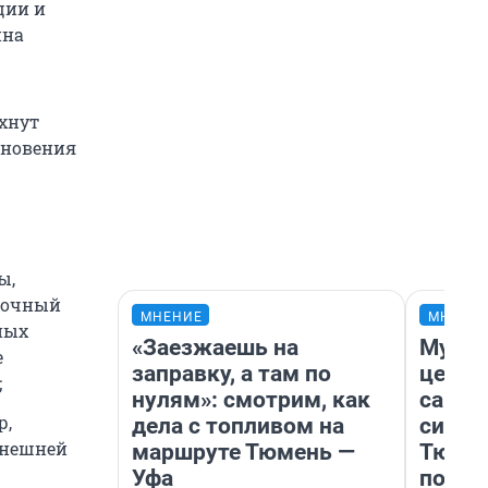
ции и
ина
хнут
кновения
ы,
аточный
МНЕНИЕ
МНЕНИ
ных
«Заезжаешь на
Музей
е
заправку, а там по
церко
;
нулям»: смотрим, как
самоц
р,
дела с топливом на
симво
внешней
маршруте Тюмень —
Тюмен
Уфа
поеха