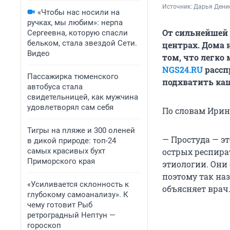
Источник: 
Дарья Дени
«Чтобы нас носили на
ручках, мы любим»: нерпа
От сильнейшей 
Сергеевна, которую спасли
бельком, стала звездой Сети.
центрах. Дома 
Видео
том, что легко
NGS24.RU
рассп
Пассажирка тюменского
подхватить каш
автобуса стала
свидетельницей, как мужчина
удовлетворял сам себя
По словам Ирин
Тигры на пляже и 300 оленей
— Простуда — э
в дикой природе: топ-24
самых красивых бухт
острых респира
Приморского края
этиологии. Они
поэтому так на
«Усиливается склонность к
объясняет врач
глубокому самоанализу». К
чему готовит Рыб
ретроградный Нептун —
гороскоп