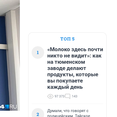
ТОП 5
«Молоко здесь почти
1
никто не видит»: как
на тюменском
заводе делают
продукты, которые
вы покупаете
каждый день
97 373
143
Думали, что говорят с
2
полицейским. Тайское