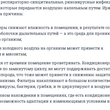
 респираторно-синцитиальные, риновирусные инфек
, которые передаются воздушно-капельным путем. Ир
ла причины:
ры снижают влажность в помещении, в результате со
оболочки дыхательных путей — а это среда для прони
 организм;
е холодного воздуха на организм может привести к
 и миозитам;
я от времени помещение проветривать. Кондиционер
 по замкнутому циклу, не могут поддерживать дост
слорода, что тоже может привести к снижению защит
ганизма. Фильтры накапливают в большом количеств
вирусы, бактерии, грибки, и те циркулируют в воздухе
нном нахождении в помещениях, где есть кондиционе
 возможность адаптации к изменяющимся условиям 