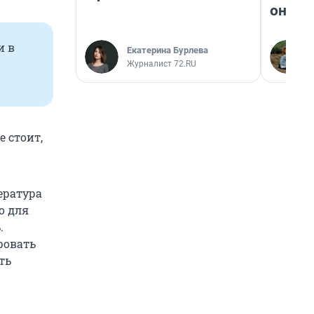
они т
и в
Екатерина Бурлева
Журналист 72.RU
 стоит,
ература
о для
.
ровать
ть