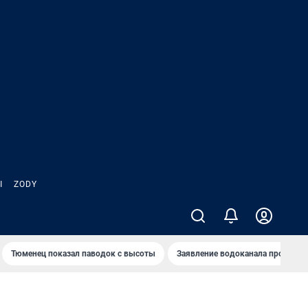
Ы
ZODY
Тюменец показал паводок с высоты
Заявление водоканала про запа