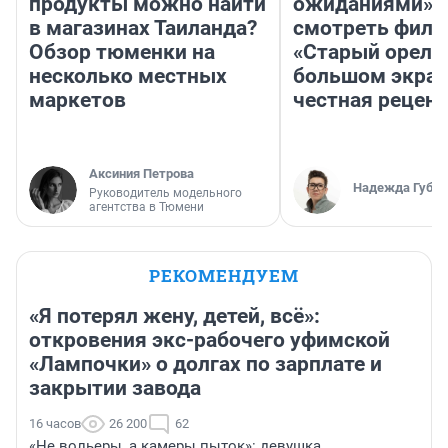
продукты можно найти
ожиданиями»: 
в магазинах Таиланда?
смотреть фил
Обзор тюменки на
«Старый орел» 
несколько местных
большом экран
маркетов
честная рецен
Аксиния Петрова
Надежда Губар
Руководитель модельного
агентства в Тюмени
РЕКОМЕНДУЕМ
«Я потерял жену, детей, всё»:
откровения экс-рабочего уфимской
«Лампочки» о долгах по зарплате и
закрытии завода
16 часов
26 200
62
«Не вольеры, а камеры пыток»: девушка