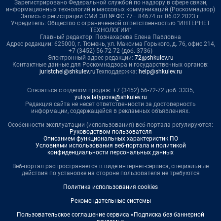
Зарегистрировано Федеральной службой по надзору в сфере связи,
информационных технологий и массовых коммуникаций (Роскомнадзор)
Запись о регистрации СМИ ЭЛ № ФС 77– 84674 от 06.02.2023 г.
Учредитель: Общество с ограниченной ответственностью "ИНТЕРНЕТ
ТЕХНОЛОГИИ"
Главный редактор: Познахарева Елена Павловна
Адрес редакции: 625000, г. Тюмень, ул. Максима Горького, д. 76, офис 214,
+7 (3452) 56-72-72 (доб. 3736)
Электронный адрес редакции:
72@shkulev.ru
Контактные данные для Роскомнадзора и государственных органов:
juristchel@shkulev.ru
Техподдержка:
help@shkulev.ru
Связаться с отделом продаж: +7 (3452) 56-72-72 доб. 3335,
yuliya.latypova@shkulev.ru
Редакция сайта не несет ответственности за достоверность
информации, содержащейся в рекламных объявлениях.
Особенности эксплуатации (использования) веб-портала регулируются:
Руководством пользователя
Описанием функциональных характеристик ПО
Условиями использования веб-портала и политикой
конфиденциальности персональных данных
Веб-портал распространяется в виде интернет-сервиса, специальные
действия по установке на стороне пользователя не требуются
Политика использования cookies
Рекомендательные системы
Пользовательское соглашение сервиса «Подписка без баннерной