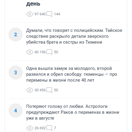
день
97 640
144
Думали, что говорят с полицейским. Тайское
2
следствие раскрыло детали зверского
убийства брата и сестры из Тюмени
40 196
50
Одна вышла замуж за молодого, второй
3
развелся и обрел свободу: тюменцы — про
перемены в жизни после 40 лет
30 456
50
Потеряют голову от любви. Астрологи
4
предупреждают Раков о переменах в жизни
уже в августе
26 692
7