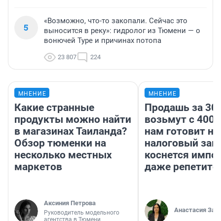
«Возможно, что-то закопали. Сейчас это
5
выносится в реку»: гидролог из Тюмени — о
вонючей Туре и причинах потопа
23 807
224
МНЕНИЕ
МНЕНИЕ
Какие странные
Продашь за 300
продукты можно найти
возьмут с 4000
в магазинах Таиланда?
нам готовит н
Обзор тюменки на
налоговый зако
несколько местных
коснется импор
маркетов
даже репетито
Аксиния Петрова
Анастасия Зав
Руководитель модельного
агентства в Тюмени