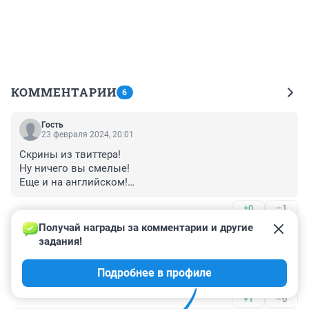
КОММЕНТАРИИ
6
Гость
23 февраля 2024, 20:01
Скрины из твиттера!

Ну ничего вы смелые!

Еще и на английском!

Уже наверно вызвали кого надо, к вам)
+0
–1
Получай награды за комментарии и другие 
Гость
23 февраля 2024, 19:57
задания!
Зачем вы это рассказываете? Чтоб нашлись 
Подробнее в профиле
последователи и уморили себя?
+1
–0