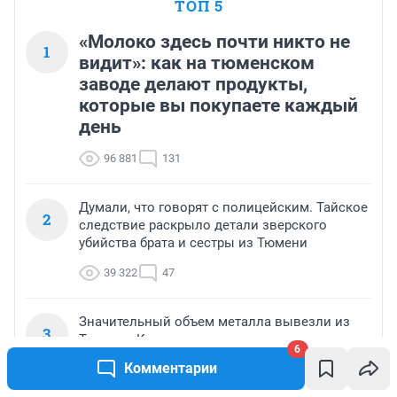
ТОП 5
«Молоко здесь почти никто не
1
видит»: как на тюменском
заводе делают продукты,
которые вы покупаете каждый
день
96 881
131
Думали, что говорят с полицейским. Тайское
2
следствие раскрыло детали зверского
убийства брата и сестры из Тюмени
39 322
47
Значительный объем металла вывезли из
3
Тюмени. Куда его транспортировали и зачем
6
Комментарии
34 581