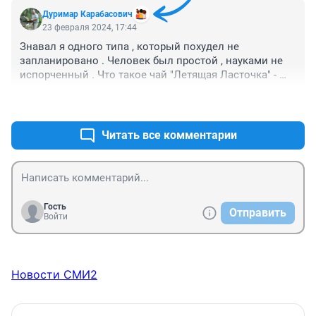
Дуримар Карабасович
23 февраля 2024, 17:44
Знавал я одного типа , который похудел не 
запланировано . Человек был простой , науками не 
испорченный . Что такое чай "Летящая Ласточка" - 
понятия не имел . 

+1
–0
Поэтому заварил его сразу несколько пакетиков - на 
огромный термос . Плотно перекусив отправился в 
дальнюю дорогу - везти товар "на севера" . 

Читать все комментарии
В дороге он lанный напиток ещё нгесколько раз 
заваривал .

А когда вернулся с "северов" - то все удивлялись , как 
человек постройнел за столь короткий промежуток 
времени ...
Гость
Отправить
Войти
Новости СМИ2