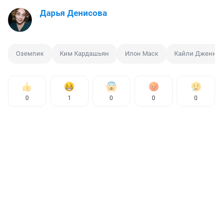
Дарья Денисова
Оземпик
Ким Кардашьян
Илон Маск
Кайли Дженне
0
1
0
0
0