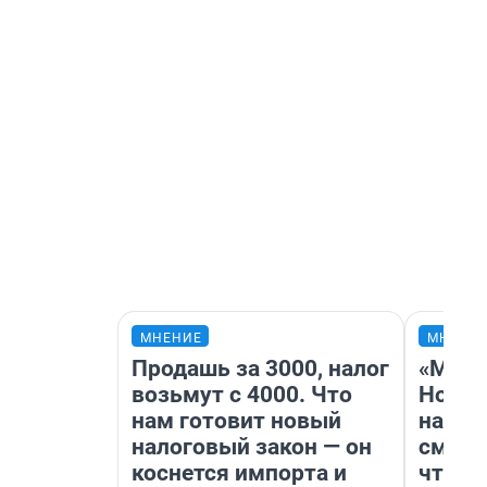
МНЕНИЕ
МНЕНИ
Продашь за 3000, налог
«Мы в
возьмут с 4000. Что
Нолан
нам готовит новый
настр
налоговый закон — он
смотр
коснется импорта и
чтобы