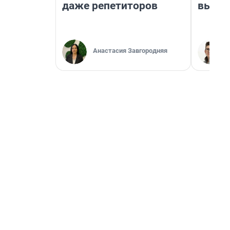
даже репетиторов
выгля
Анастасия Завгородняя