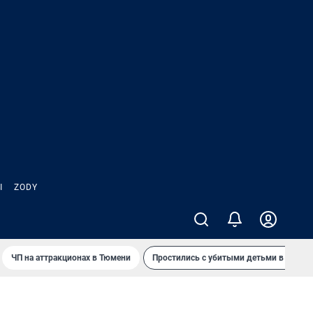
Ы
ZODY
ЧП на аттракционах в Тюмени
Простились с убитыми детьми в Таила