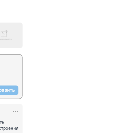
равить
е 
астроения