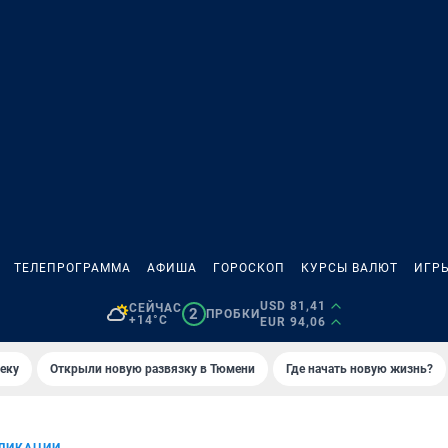
ТЕЛЕПРОГРАММА
АФИША
ГОРОСКОП
КУРСЫ ВАЛЮТ
ИГР
USD 81,41
СЕЙЧАС
2
ПРОБКИ
+14°C
EUR 94,06
еку
Открыли новую развязку в Тюмени
Где начать новую жизнь?