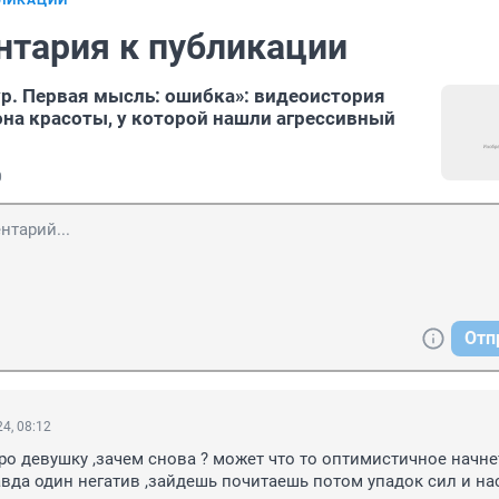
БЛИКАЦИИ
нтария к публикации
ур. Первая мысль: ошибка»: видеоистория
на красоты, у которой нашли агрессивный
0
Отп
4, 08:12
ро девушку ,зачем снова ? может что то оптимистичное начнет
равда один негатив ,зайдешь почитаешь потом упадок сил и н