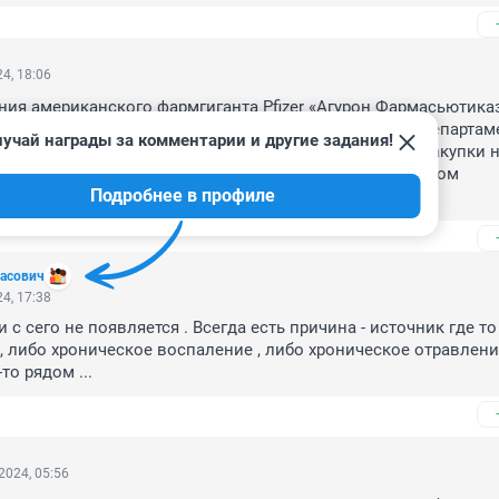
4, 18:06
ия американского фармгиганта Pfizer «Агурон Фармасьютиказ
редставителей в России подала в суд на тюменский департаме
учай награды за комментарии и другие задания!
. Причиной иска стало проведение ведомством госзакупки н
епарата от онкологии «Акситиниб». Информация об этом 
Подробнее в профиле
картотеке арбитражных дел.
асович
4, 17:38
и с сего не появляется . Всегда есть причина - источник где то 
 либо хроническое воспаление , либо хроническое отравление 
то рядом ...
2024, 05:56