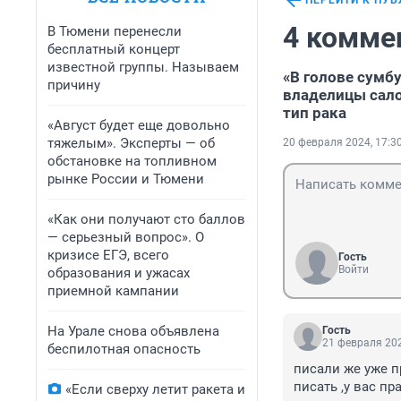
ПЕРЕЙТИ К ПУ
4 комме
В Тюмени перенесли
бесплатный концерт
известной группы. Называем
«В голове сумб
причину
владелицы сало
тип рака
«Август будет еще довольно
тяжелым». Эксперты — об
20 февраля 2024, 17:3
обстановке на топливном
рынке России и Тюмени
«Как они получают сто баллов
— серьезный вопрос». О
кризисе ЕГЭ, всего
Гость
Войти
образования и ужасах
приемной кампании
На Урале снова объявлена
Гость
21 февраля 202
беспилотная опасность
писали же уже п
писать ,у вас п
«Если сверху летит ракета и