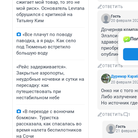
сжигает мой товар, то это не
ОТВЕТИТЬ
мой риск». Основатель Levrana
обрушился с критикой на
Гость
Татьяну Ким
20 февраля 202
Дочерняя компан
«Все плачут по поводу
Элэлси» через п
Пол
паводка, а я рад». Как село
здравоохранения
под Тюменью встретило
приобретение пр
большую воду
опубликована в 
ОТВЕТИТЬ
«Рейс задерживается».
Закрытые аэропорты,
Дуримар Караб
неудобные ночевки и сутки на
20 февраля 202
пересадку: как
Онко ни с того н
путешествовать при
Либо излучение ,
нестабильном небе
Но источник где-
«В переходе с вонючим
ОТВЕТИТЬ
1
бомжом». Туристка
рассказала, как спасалась во
Гость
время налета беспилотников
21 февраля 
на Сочи