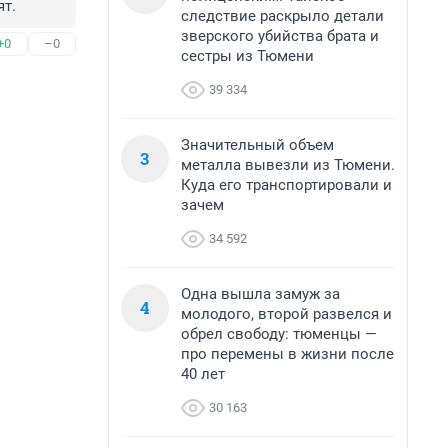
ят.
следствие раскрыло детали
зверского убийства брата и
+0
–0
сестры из Тюмени
39 334
Значительный объем
3
металла вывезли из Тюмени.
Куда его транспортировали и
зачем
34 592
Одна вышла замуж за
4
молодого, второй развелся и
обрел свободу: тюменцы —
про перемены в жизни после
40 лет
30 163