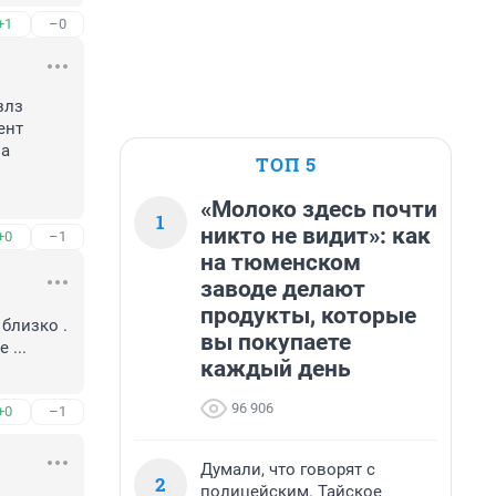
+1
–0
лз 
нт 
а 
ТОП 5
«Молоко здесь почти
1
никто не видит»: как
+0
–1
на тюменском
заводе делают
продукты, которые
близко . 
вы покупаете
...

каждый день
96 906
+0
–1
Думали, что говорят с
2
полицейским. Тайское