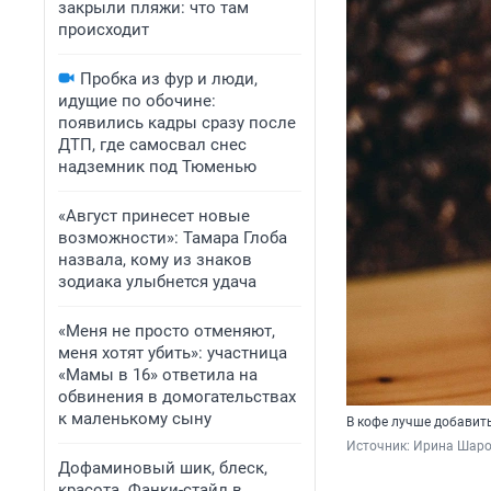
закрыли пляжи: что там
происходит
Пробка из фур и люди,
идущие по обочине:
появились кадры сразу после
ДТП, где самосвал снес
надземник под Тюменью
«Август принесет новые
возможности»: Тамара Глоба
назвала, кому из знаков
зодиака улыбнется удача
«Меня не просто отменяют,
меня хотят убить»: участница
«Мамы в 16» ответила на
обвинения в домогательствах
к маленькому сыну
В кофе лучше добавит
Источник: 
Ирина Шаров
Дофаминовый шик, блеск,
красота. Фанки-стайл в