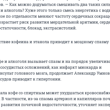
в. — Как можно додуматься смешивать два таких сил
и алкоголь? Хуже этого только смесь энергетика с вод
ное по отдельности меняют частоту сердечных сокраще
озрастает риск развития мерцательной аритмии, серд
статочности, блокад, экстрасистолий.
ствие кофеина и этанола приводит к мощному спазму 
фе и алкоголя вызывает спазм и на порядок увеличив
-сосудистых осложнений, как инфаркт миокарда и
сульт головного мозга, продолжает Александр Умнов
осудов приводит к гипертонии.
кала кофе со спиртным может ухудшаться кровоснабж
 В частности, из-за спазма артериол и капилляров по
к развития почечной недостаточности, уточняет экспе