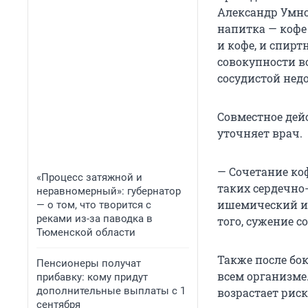
Александр Умно
напитка — кофе 
и кофе, и спирт
совокупности в
сосудистой недо
Совместное дей
уточняет врач.
— Сочетание ко
«Процесс затяжной и
таких сердечно
неравномерный»: губернатор
ишемический ин
— о том, что творится с
реками из-за паводка в
того, сужение с
Тюменской области
Также после бо
Пенсионеры получат
всем организме.
прибавку: кому придут
дополнительные выплаты с 1
возрастает рис
сентября