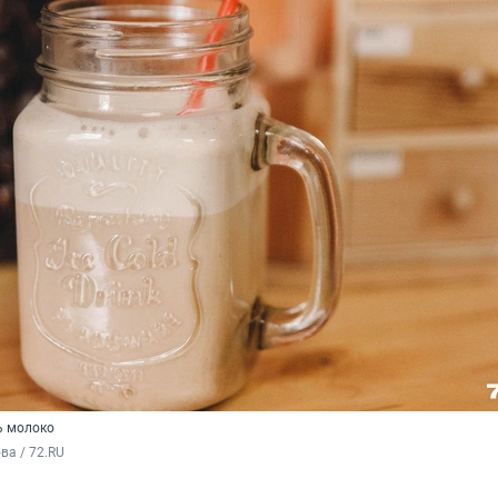
ь молоко
а / 72.RU