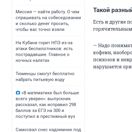
Такой разны
Миссия — найти работу. О чем
спрашивать на собеседовании
Есть и другие 
и сколько денег просить,
горячительным
чтобы вас точно взяли
На Кубани горит НПЗ из-за
— Надо понимат
атаки беспилотников: есть
кофеин, наоборо
пострадавшие. Главное о
психозов и невр
ночных налетах
нарушается ори
Тюменцы смогут бесплатно
набрать питьевую воду
«В математике был больше
всего уверен»: выпускник
рассказал, как исправил 298
баллов за ЕГЭ на 300 и
поступил в престижный вуз
Самосвал снес надземник под