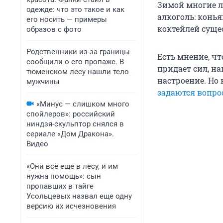
Зимой многие л
одежде: что это такое и как
алкоголь: конья
его носить — примеры
коктейлей суще
образов с фото
Родственники из-за границы
Есть мнение, чт
сообщили о его пропаже. В
придает сил, на
тюменском лесу нашли тело
настроение. Но
мужчины
задаются вопро
«Минус — слишком много
спойлеров»: российский
ниндзя-скульптор снялся в
сериале «Дом Дракона».
Видео
«Они всё еще в лесу, и им
нужна помощь»: сын
пропавших в тайге
Усольцевых назвал еще одну
версию их исчезновения