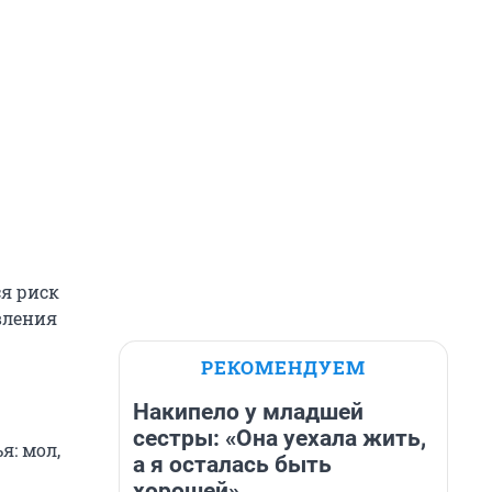
ся риск
вления
РЕКОМЕНДУЕМ
Накипело у младшей
сестры: «Она уехала жить,
я: мол,
а я осталась быть
хорошей»