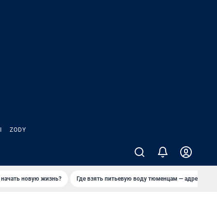
Ы
ZODY
 начать новую жизнь?
Где взять питьевую воду тюменцам — адреса