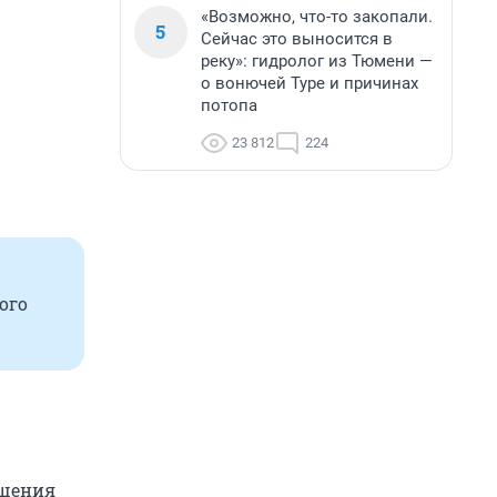
«Возможно, что-то закопали.
5
Сейчас это выносится в
реку»: гидролог из Тюмени —
о вонючей Туре и причинах
потопа
23 812
224
ого
ещения