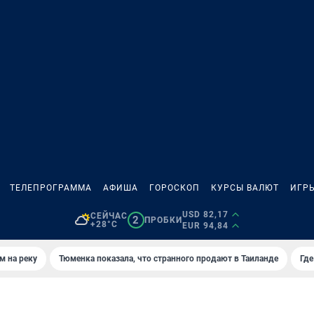
ТЕЛЕПРОГРАММА
АФИША
ГОРОСКОП
КУРСЫ ВАЛЮТ
ИГР
USD 82,17
СЕЙЧАС
2
ПРОБКИ
+28°C
EUR 94,84
м на реку
Тюменка показала, что странного продают в Таиланде
Где