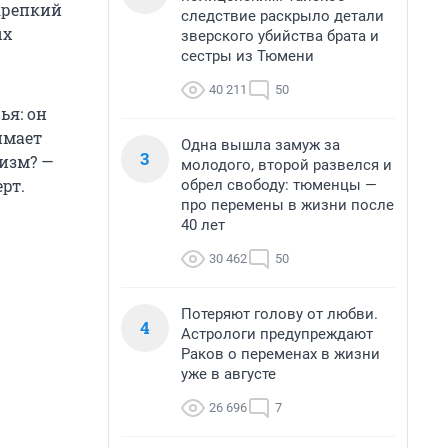
крепкий
следствие раскрыло детали
ых
зверского убийства брата и
сестры из Тюмени
40 211
50
ья: он
имает
Одна вышла замуж за
3
низм? —
молодого, второй развелся и
ерт.
обрел свободу: тюменцы —
про перемены в жизни после
40 лет
30 462
50
Потеряют голову от любви.
4
Астрологи предупреждают
Раков о переменах в жизни
уже в августе
26 696
7