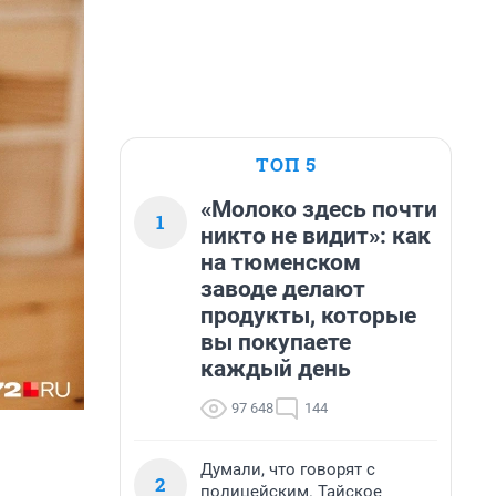
ТОП 5
«Молоко здесь почти
1
никто не видит»: как
на тюменском
заводе делают
продукты, которые
вы покупаете
каждый день
97 648
144
Думали, что говорят с
2
полицейским. Тайское