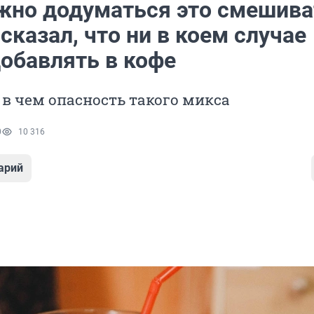
жно додуматься это смешива
сказал, что ни в коем случае
добавлять в кофе
 в чем опасность такого микса
0
10 316
арий