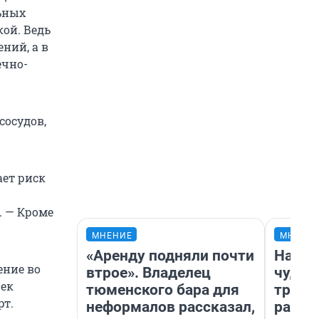
ьных
кой. Ведь
ний, а в
ечно-
сосудов,
ает риск
. — Кроме
МНЕНИЕ
МНЕНИ
«Аренду подняли почти
Насле
ение во
втрое». Владелец
чудом
чек
тюменского бара для
транс
рт.
неформалов рассказал,
разне