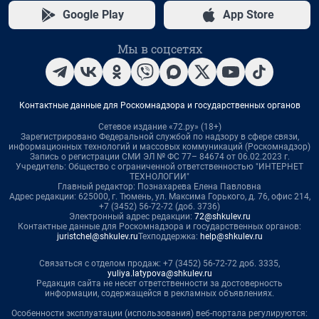
Google Play
App Store
Мы в соцсетях
Контактные данные для Роскомнадзора и государственных органов
Сетевое издание «72.ру» (18+)
Зарегистрировано Федеральной службой по надзору в сфере связи,
информационных технологий и массовых коммуникаций (Роскомнадзор)
Запись о регистрации СМИ ЭЛ № ФС 77– 84674 от 06.02.2023 г.
Учредитель: Общество с ограниченной ответственностью "ИНТЕРНЕТ
ТЕХНОЛОГИИ"
Главный редактор: Познахарева Елена Павловна
Адрес редакции: 625000, г. Тюмень, ул. Максима Горького, д. 76, офис 214,
+7 (3452) 56-72-72 (доб. 3736)
Электронный адрес редакции:
72@shkulev.ru
Контактные данные для Роскомнадзора и государственных органов:
juristchel@shkulev.ru
Техподдержка:
help@shkulev.ru
Связаться с отделом продаж: +7 (3452) 56-72-72 доб. 3335,
yuliya.latypova@shkulev.ru
Редакция сайта не несет ответственности за достоверность
информации, содержащейся в рекламных объявлениях.
Особенности эксплуатации (использования) веб-портала регулируются: