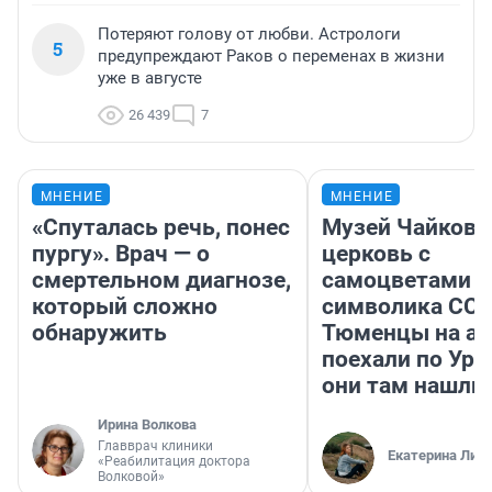
Потеряют голову от любви. Астрологи
5
предупреждают Раков о переменах в жизни
уже в августе
26 439
7
МНЕНИЕ
МНЕНИЕ
«Спуталась речь, понес
Музей Чайковс
пургу». Врач — о
церковь с
смертельном диагнозе,
самоцветами и
который сложно
символика ССС
обнаружить
Тюменцы на ав
поехали по Ура
они там нашли
Ирина Волкова
Главврач клиники
Екатерина Лит
«Реабилитация доктора
Волковой»