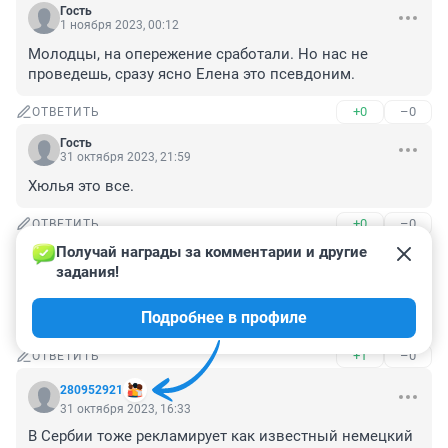
Гость
1 ноября 2023, 00:12
Молодцы, на опережение сработали. Но нас не 
проведешь, сразу ясно Елена это псевдоним.
+0
–0
ОТВЕТИТЬ
Гость
31 октября 2023, 21:59
Хюлья это все.
+0
–0
ОТВЕТИТЬ
Получай награды за комментарии и другие 
Гость
31 октября 2023, 17:56
задания!
сама и замутила баблишка поднять, а если чо, я не 
Подробнее в профиле
фкурсе ребята
+1
–0
ОТВЕТИТЬ
280952921
31 октября 2023, 16:33
В Сербии тоже рекламирует как известный немецкий 