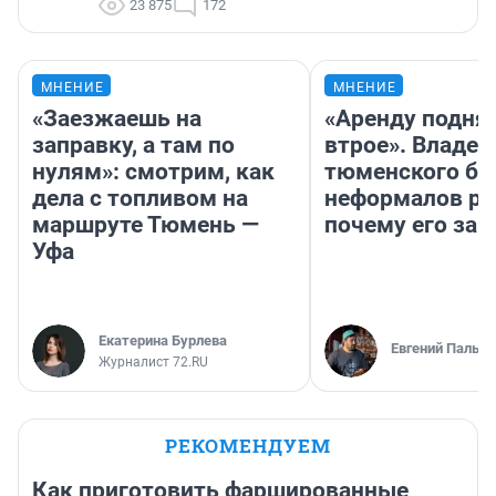
23 875
172
МНЕНИЕ
МНЕНИЕ
«Заезжаешь на
«Аренду подня
заправку, а там по
втрое». Владел
нулям»: смотрим, как
тюменского ба
дела с топливом на
неформалов ра
маршруте Тюмень —
почему его за
Уфа
Екатерина Бурлева
Евгений Пальян
Журналист 72.RU
РЕКОМЕНДУЕМ
Как приготовить фаршированные