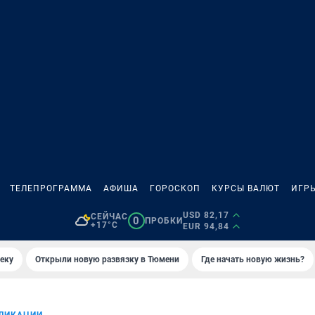
ТЕЛЕПРОГРАММА
АФИША
ГОРОСКОП
КУРСЫ ВАЛЮТ
ИГР
USD 82,17
СЕЙЧАС
0
ПРОБКИ
+17°C
EUR 94,84
еку
Открыли новую развязку в Тюмени
Где начать новую жизнь?