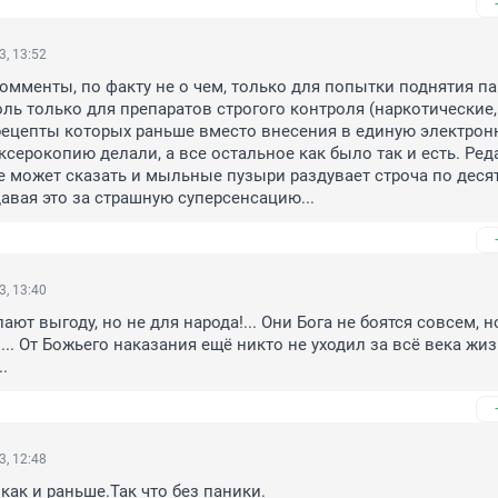
3, 13:52
комменты, по факту не о чем, только для попытки поднятия па
ль только для препаратов строгого контроля (наркотические, 
ецепты которых раньше вместо внесения в единую электронн
ксерокопию делали, а все остальное как было так и есть. Ред
е может сказать и мыльные пузыри раздувает строча по десят
авая это за страшную суперсенсацию...
3, 13:40
ают выгоду, но не для народа!... Они Бога не боятся совсем, но
.. От Божьего наказания ещё никто не уходил за всё века жиз
.
3, 12:48
как и раньше.Так что без паники.