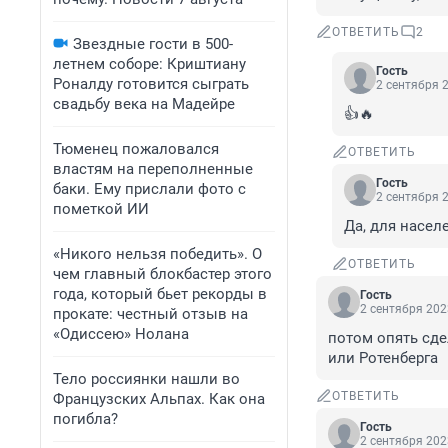
ОТВЕТИТЬ
2
Звездные гости в 500-
летнем соборе: Криштиану
Гость
Роналду готовится сыграть
2 сентября 2
свадьбу века на Мадейре
👍🔥
Тюменец пожаловался
ОТВЕТИТЬ
властям на переполненные
Гость
баки. Ему прислали фото с
2 сентября 2
пометкой ИИ
Да, для насел
«Никого нельзя победить». О
ОТВЕТИТЬ
чем главный блокбастер этого
года, который бьет рекорды в
Гость
2 сентября 202
прокате: честный отзыв на
«Одиссею» Нолана
потом опять сде
или Ротенберга
Тело россиянки нашли во
ОТВЕТИТЬ
Французских Альпах. Как она
погибла?
Гость
2 сентября 202