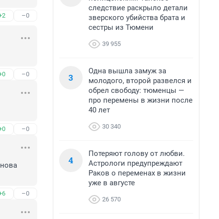
следствие раскрыло детали
+2
–0
зверского убийства брата и
сестры из Тюмени
39 955
Одна вышла замуж за
+0
–0
3
молодого, второй развелся и
обрел свободу: тюменцы —
про перемены в жизни после
40 лет
30 340
+0
–0
Потеряют голову от любви.
4
Астрологи предупреждают
нова 
Раков о переменах в жизни
уже в августе
+6
–0
26 570