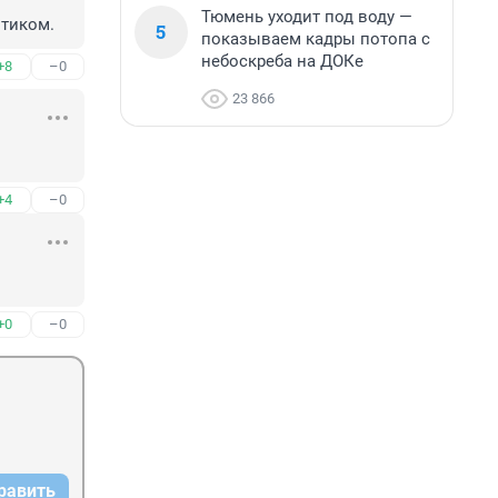
Тюмень уходит под воду —
птиком.
5
показываем кадры потопа с
небоскреба на ДОКе
+8
–0
23 866
+4
–0
+0
–0
равить