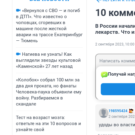
ПЕРЕЙТИ К ПУ
10 комм
«Вернулся с СВО — и погиб
в ДТП». Что известно о
чоповцах, сгоревших в
В России начал
машине после жесткой
лекарств. Что 
аварии на трассе Екатеринбург
— Тюмень
2 сентября 2023, 10:00
Нагиева не узнать! Как
выглядели звезды культовой
«Каменской» 27 лет назад
Получай наг
«Колобок» собрал 100 млн за
два дня проката, но фанаты
Гость
Войти
Человека-паука объявили ему
войну. Разбираемся в
скандале
198595424
2 сентября 202
Тест на возраст мозга:
ответьте на эти 10 вопросов и
удоды во власти
узнайте свой