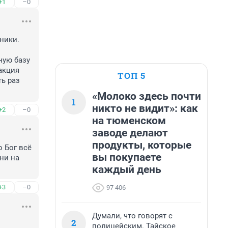
+1
–0
ники. 
ую базу 
акция 
ТОП 5
ь раз 
«Молоко здесь почти
1
никто не видит»: как
+2
–0
на тюменском
заводе делают
продукты, которые
 Бог всë 
вы покупаете
ни на 
каждый день
+3
–0
97 406
Думали, что говорят с
2
полицейским. Тайское