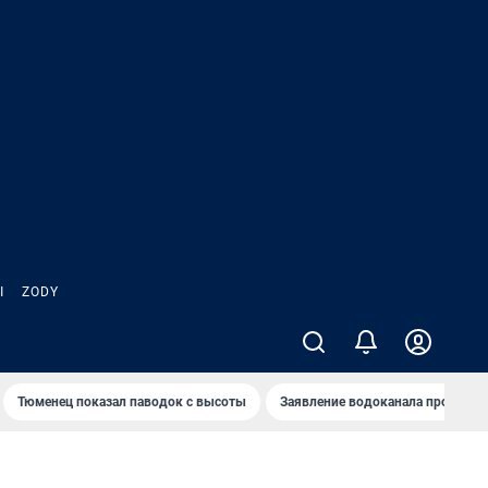
Ы
ZODY
Тюменец показал паводок с высоты
Заявление водоканала про запа