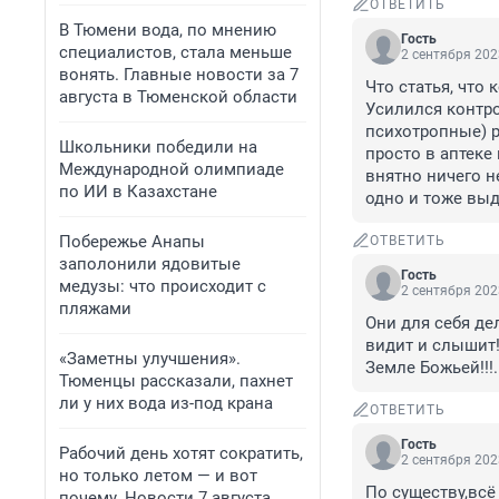
ОТВЕТИТЬ
В Тюмени вода, по мнению
Гость
специалистов, стала меньше
2 сентября 202
вонять. Главные новости за 7
Что статья, что 
августа в Тюменской области
Усилился контро
психотропные) р
Школьники победили на
просто в аптеке 
Международной олимпиаде
внятно ничего н
по ИИ в Казахстане
одно и тоже выд
Побережье Анапы
ОТВЕТИТЬ
заполонили ядовитые
Гость
медузы: что происходит с
2 сентября 202
пляжами
Они для себя дел
видит и слышит!.
«Заметны улучшения».
Земле Божьей!!!..
Тюменцы рассказали, пахнет
ли у них вода из-под крана
ОТВЕТИТЬ
Гость
Рабочий день хотят сократить,
2 сентября 202
но только летом — и вот
По существу,всё 
почему. Новости 7 августа