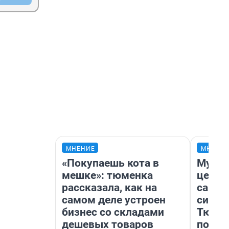
МНЕНИЕ
МНЕНИ
«Покупаешь кота в
Музей
мешке»: тюменка
церко
рассказала, как на
самоц
самом деле устроен
симво
бизнес со складами
Тюмен
дешевых товаров
поеха