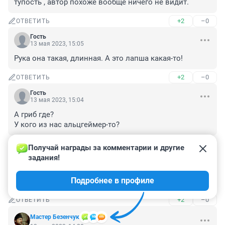
тупость , автор похоже вообще ничего не видит.
+2
–0
ОТВЕТИТЬ
Гость
13 мая 2023, 15:05
Рука она такая, длинная. А это лапша какая-то!
+2
–0
ОТВЕТИТЬ
Гость
13 мая 2023, 15:04
А гриб где?

У кого из нас альцгеймер-то?
+4
–0
ОТВЕТИТЬ
Получай награды за комментарии и другие 
задания!
Гость
13 мая 2023, 14:46
Подробнее в профиле
Нас всех в одну позу поставтли и нервы мотают.
+2
–0
ОТВЕТИТЬ
Мастер Безенчук