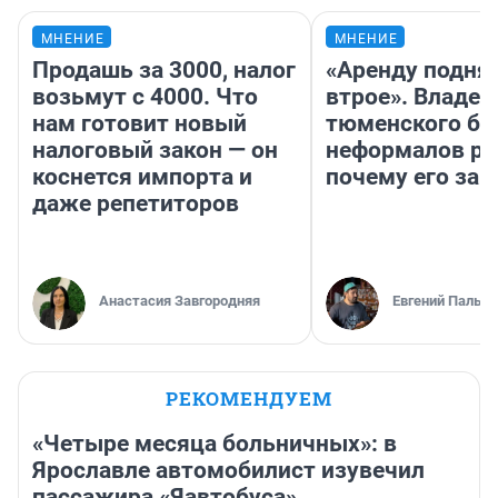
МНЕНИЕ
МНЕНИЕ
Продашь за 3000, налог
«Аренду подня
возьмут с 4000. Что
втрое». Владел
нам готовит новый
тюменского ба
налоговый закон — он
неформалов ра
коснется импорта и
почему его за
даже репетиторов
Анастасия Завгородняя
Евгений Пальян
РЕКОМЕНДУЕМ
«Четыре месяца больничных»: в
Ярославле автомобилист изувечил
пассажира «Яавтобуса»