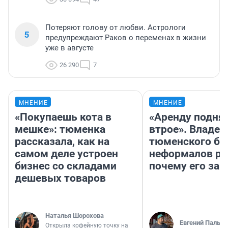
Потеряют голову от любви. Астрологи
5
предупреждают Раков о переменах в жизни
уже в августе
26 290
7
МНЕНИЕ
МНЕНИЕ
«Покупаешь кота в
«Аренду подня
мешке»: тюменка
втрое». Владел
рассказала, как на
тюменского ба
самом деле устроен
неформалов ра
бизнес со складами
почему его за
дешевых товаров
Наталья Шорохова
Евгений Пальян
Открыла кофейную точку на