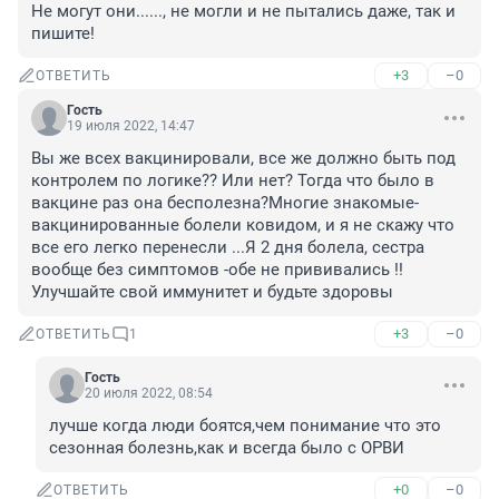
Не могут они......, не могли и не пытались даже, так и 
пишите!
+3
–0
ОТВЕТИТЬ
Гость
19 июля 2022, 14:47
Вы же всех вакцинировали, все же должно быть под 
контролем по логике?? Или нет? Тогда что было в 
вакцине раз она бесполезна?Многие знакомые-
вакцинированные болели ковидом, и я не скажу что 
все его легко перенесли ...Я 2 дня болела, сестра 
вообще без симптомов -обе не прививались !! 
Улучшайте свой иммунитет и будьте здоровы
+3
–0
ОТВЕТИТЬ
1
Гость
20 июля 2022, 08:54
лучше когда люди боятся,чем понимание что это 
сезонная болезнь,как и всегда было с ОРВИ
+0
–0
ОТВЕТИТЬ