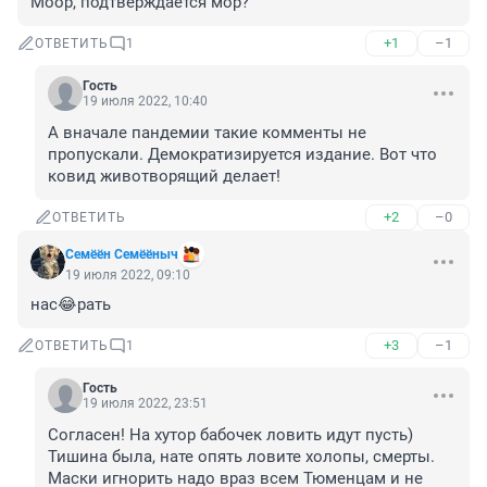
Моор, подтверждается мор?
+1
–1
ОТВЕТИТЬ
1
Гость
19 июля 2022, 10:40
А вначале пандемии такие комменты не 
пропускали. Демократизируется издание. Вот что 
ковид животворящий делает!
+2
–0
ОТВЕТИТЬ
Семёён Семёёныч
19 июля 2022, 09:10
нас😂рать
+3
–1
ОТВЕТИТЬ
1
Гость
19 июля 2022, 23:51
Согласен! На хутор бабочек ловить идут пусть) 
Тишина была, нате опять ловите холопы, смерты. 
Маски игнорить надо враз всем Тюменцам и не 