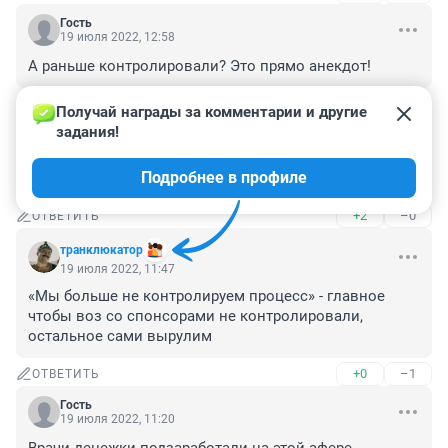
Гость
19 июля 2022, 12:58
А раньше контролировали? Это прямо анекдот!
+4
–0
ОТВЕТИТЬ
Получай награды за комментарии и другие 
задания!
Гость
19 июля 2022, 12:17
Подробнее в профиле
Царь сказал не болеть
+2
–0
ОТВЕТИТЬ
транклюкатор
19 июля 2022, 11:47
«Мы больше не контролируем процесс» - главное 
чтобы воз со спонсорами не контролировали, 
остальное сами вырулим
+0
–1
ОТВЕТИТЬ
Гость
19 июля 2022, 11:20