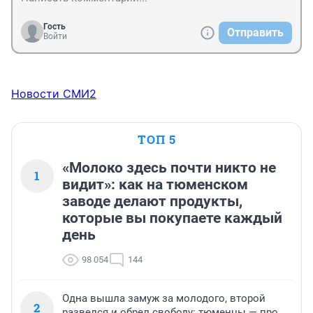
Гость
Отправить
Войти
Новости СМИ2
ТОП 5
«Молоко здесь почти никто не
1
видит»: как на тюменском
заводе делают продукты,
которые вы покупаете каждый
день
98 054
144
Одна вышла замуж за молодого, второй
2
развелся и обрел свободу: тюменцы — про