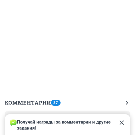
КОММЕНТАРИИ
37
Гость
14 июля 2022, 16:42
Получай награды за комментарии и другие 
задания!
Да вообще ровно на ковид в России не до этого нам 