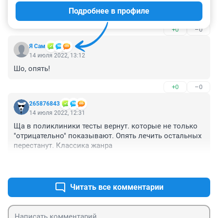
нужно думать как выжить с ценами такими и 
Подробнее в профиле
зарплатами мизерными может лучше от ковида 
откинутся чем в такой стране жить
+0
–0
Я Сам
14 июля 2022, 13:12
Шо, опять!
+0
–0
265876843
14 июля 2022, 12:31
Ща в поликлиники тесты вернут. которые не только 
"отрицательно" показывают. Опять лечить остальных 
перестанут. Классика жанра
+0
–1
Читать все комментарии