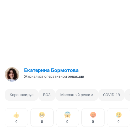
Екатерина Бормотова
Журналист оперативной редакции
Коронавирус
ВОЗ
Масочный режим
COVID-19
Са
0
0
0
0
0