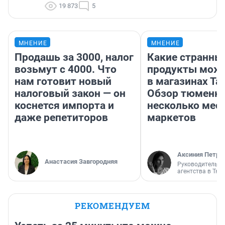
19 873
5
МНЕНИЕ
МНЕНИЕ
Продашь за 3000, налог
Какие странны
возьмут с 4000. Что
продукты можн
нам готовит новый
в магазинах Та
налоговый закон — он
Обзор тюменки
коснется импорта и
несколько мес
даже репетиторов
маркетов
Аксиния Петро
Анастасия Завгородняя
Руководитель м
агентства в Тю
РЕКОМЕНДУЕМ