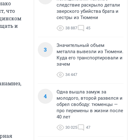
нако
следствие раскрыло детали
т, что
зверского убийства брата и
сестры из Тюмени
ицинском
ещать и
38 887
45
Значительный объем
3
металла вывезли из Тюмени.
Куда его транспортировали и
зачем
34 447
анамнез,
Одна вышла замуж за
4
молодого, второй развелся и
обрел свободу: тюменцы —
про перемены в жизни после
40 лет
30 025
47
ярная