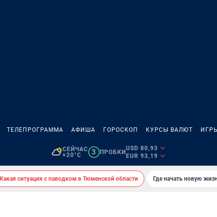
ТЕЛЕПРОГРАММА
АФИША
ГОРОСКОП
КУРСЫ ВАЛЮТ
ИГР
USD 80,93
СЕЙЧАС
3
ПРОБКИ
+20°C
EUR 93,19
Какая ситуация с паводком в Тюменской области
Где начать новую жиз