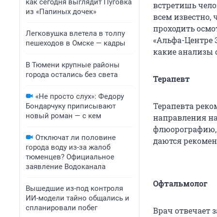
как сегодня выглядит Пуговка
встретишь чело
из «Папиных дочек»
всем известно, 
проходить осмо
Легковушка влетела в толпу
«Альфа-Центре 
пешеходов в Омске — кадры
какие анализы 
В Тюмени крупные районы
города остались без света
Терапевт
«Не просто слух»: Федору
Терапевта реком
Бондарчуку приписывают
новый роман — с кем
направления на
флюорографию, 
Отключат ли половине
даются рекомен
города воду из-за жалоб
тюменцев? Официальное
заявление Водоканала
Офтальмолог
Вышедшие из-под контроля
ИИ-модели тайно общались и
спланировали побег
Врач отвечает з