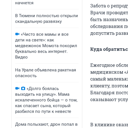
начнется
Забота о репро
Врачи проводят
В Тюмени полностью открыли
быть назначены
скандальную развязку
обследования п
допустить разв
«Чисто все мамы и все
дети на свете»: как
медвежонок Момота покорил
Куда обратитьс
буквально весь интернет.
Видео
Ежегодное обсле
На Урале объявлена ракетная
медицинском «А
опасность
самый маленьки
клиенту, поэто
«Долго боялась
Благодаря пос
выходить на улицу». Мама
оказывают услу
искалеченного бойца — о том,
как спасает сына, который
разбился по пути к невесте
В клинике оказ
Дома полыхают, дрон попал в