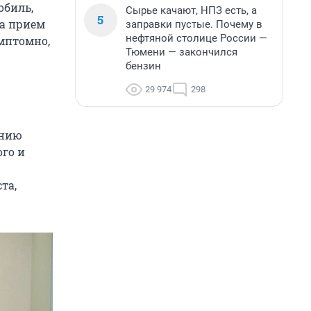
обиль,
Сырье качают, НПЗ есть, а
5
на прием
заправки пустые. Почему в
нефтяной столице России —
имптомно,
Тюмени — закончился
бензин
29 974
298
ению
ого и
та,