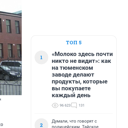
ТОП 5
«Молоко здесь почти
1
никто не видит»: как
на тюменском
заводе делают
продукты, которые
вы покупаете
каждый день
и
96 623
131
Думали, что говорят с
ко
2
полицейским. Тайское