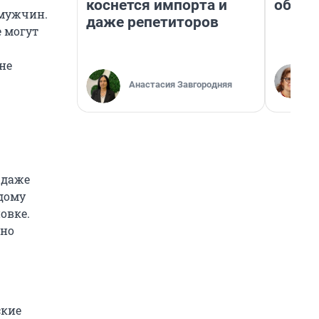
коснется импорта и
обнар
 мужчин.
даже репетиторов
е могут
не
Анастасия Завгородняя
 даже
дому
овке.
нно
ские