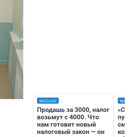
МНЕНИЕ
МНЕНИ
Продашь за 3000, налог
«Спут
возьмут с 4000. Что
пургу»
нам готовит новый
смерт
налоговый закон — он
котор