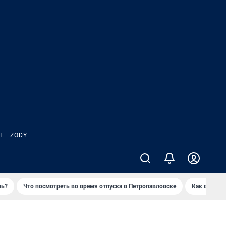
Ы
ZODY
нь?
Что посмотреть во время отпуска в Петропавловске
Как выжива