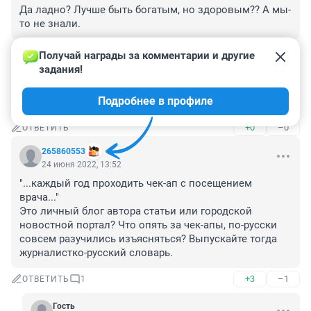
Да ладно? Лучше быть богатым, но здоровым?? А мы-
то не знали.
+0
–0
ОТВЕТИТЬ
Получай награды за комментарии и другие 
задания!
Гость
24 июня 2022, 17:58
Подробнее в профиле
12. Вообще отключите телефоны
+0
–0
ОТВЕТИТЬ
265860553
24 июня 2022, 13:52
"...каждый год проходить чек-ап с посещением 
врача..."

Это личный блог автора статьи или городской 
новостной портал? Что опять за чек-апы, по-русски 
совсем разучились изъясняться? Выпускайте тогда 
журналистко-русский словарь.
+3
–1
ОТВЕТИТЬ
1
Гость