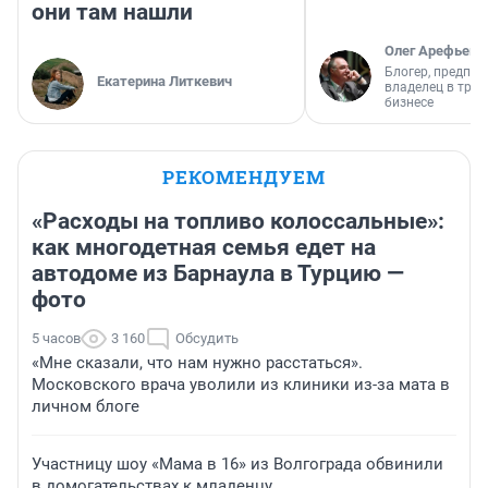
они там нашли
Олег Арефьев
Блогер, предпри
Екатерина Литкевич
владелец в тра
бизнесе
РЕКОМЕНДУЕМ
«Расходы на топливо колоссальные»:
как многодетная семья едет на
автодоме из Барнаула в Турцию —
фото
5 часов
3 160
Обсудить
«Мне сказали, что нам нужно расстаться».
Московского врача уволили из клиники из-за мата в
личном блоге
Участницу шоу «Мама в 16» из Волгограда обвинили
в домогательствах к младенцу