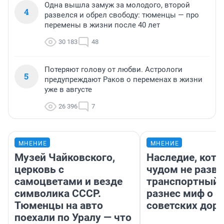
Одна вышла замуж за молодого, второй
4
развелся и обрел свободу: тюменцы — про
перемены в жизни после 40 лет
30 183
48
Потеряют голову от любви. Астрологи
5
предупреждают Раков о переменах в жизни
уже в августе
26 396
7
МНЕНИЕ
МНЕНИЕ
Музей Чайковского,
Наследие, кото
церковь с
чудом не разва
самоцветами и везде
транспортный 
символика СССР.
разнес миф о 
Тюменцы на авто
советских доро
поехали по Уралу — что