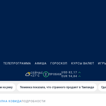
ТЕЛЕПРОГРАММА
АФИША
ГОРОСКОП
КУРСЫ ВАЛЮТ
ИГР
USD 82,17
СЕЙЧАС
2
ПРОБКИ
+27°C
EUR 94,84
м на реку
Тюменка показала, что странного продают в Таиланде
Где
ОЛНА КОВИДА
ПОДРОБНОСТИ