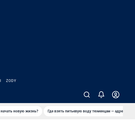
Ы
ZODY
 начать новую жизнь?
Где взять питьевую воду тюменцам — адреса