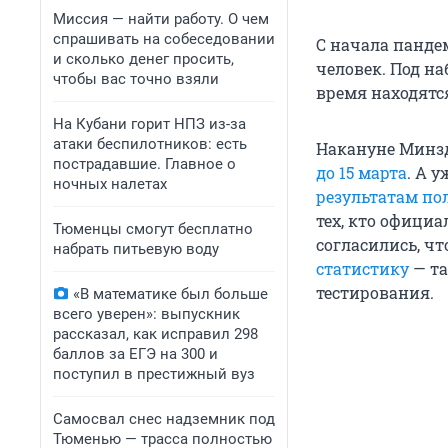
Миссия — найти работу. О чем
спрашивать на собеседовании
С начала панде
и сколько денег просить,
человек. Под н
чтобы вас точно взяли
время находятся
На Кубани горит НПЗ из-за
атаки беспилотников: есть
Накануне Минз
пострадавшие. Главное о
до 15 марта
. А 
ночных налетах
результатам по
тех, кто офици
Тюменцы смогут бесплатно
согласились, ч
набрать питьевую воду
статистику
— та
тестирования.
«В математике был больше
всего уверен»: выпускник
рассказал, как исправил 298
баллов за ЕГЭ на 300 и
поступил в престижный вуз
Самосвал снес надземник под
Тюменью — трасса полностью