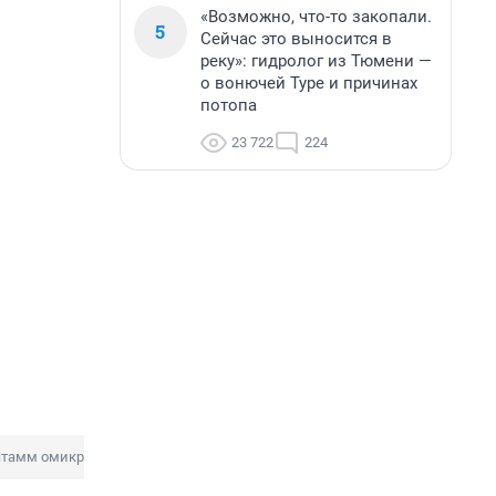
«Возможно, что-то закопали.
5
Сейчас это выносится в
реку»: гидролог из Тюмени —
о вонючей Туре и причинах
потопа
23 722
224
тамм омикрон