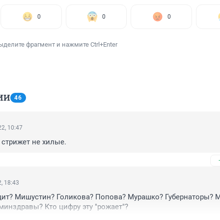
0
0
0
ыделите фрагмент и нажмите Ctrl+Enter
ИИ
46
2, 10:47
стрижет не хилые.
, 18:43
дит? Мишустин? Голикова? Попова? Мурашко? Губернаторы? М
 минздравы? Кто цифру эту "рожает"?