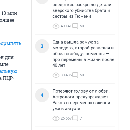
следствие раскрыло детали
зверского убийства брата и
 13 млн
сестры из Тюмени
тоящее
40 141
50
Одна вышла замуж за
формлять
3
молодого, второй развелся и
обрел свободу: тюменцы —
ен для
про перемены в жизни после
емле
40 лет
иальную
30 436
50
а ПЦР-
Потеряют голову от любви.
4
Астрологи предупреждают
Раков о переменах в жизни
уже в августе
26 667
7