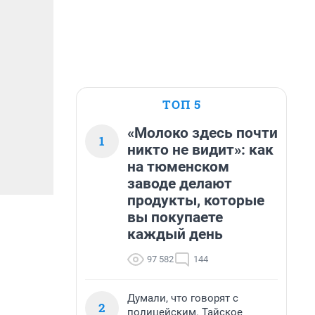
ТОП 5
«Молоко здесь почти
1
никто не видит»: как
на тюменском
заводе делают
продукты, которые
вы покупаете
каждый день
97 582
144
Думали, что говорят с
2
полицейским. Тайское