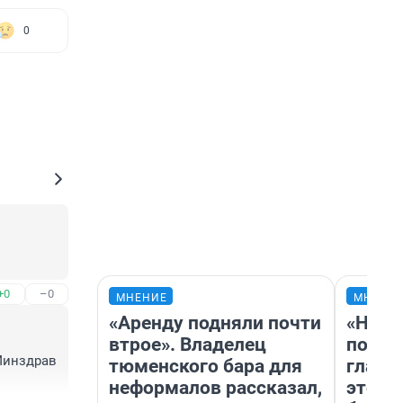
0
+0
–0
МНЕНИЕ
МНЕНИ
«Аренду подняли почти
«Нико
втрое». Владелец
побед
инздрав 
тюменского бара для
главн
неформалов рассказал,
этого