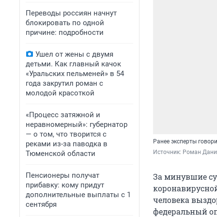
Переводы россиян начнут
блокировать по одной
причине: подробности
Ушел от жены с двумя
детьми. Как главный качок
«Уральских пельменей» в 54
года закрутил роман с
молодой красоткой
«Процесс затяжной и
неравномерный»: губернатор
— о том, что творится с
Ранее эксперты говори
реками из-за паводка в
Источник: 
Роман Данил
Тюменской области
Пенсионеры получат
За минувшие су
прибавку: кому придут
коронавирусной
дополнительные выплаты с 1
человека выздор
сентября
федеральный о