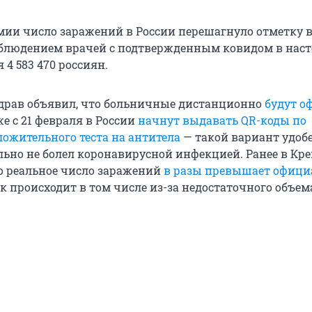
мии число заражений в России перешагнуло отметку в
аблюдением врачей с подтвержденным ковидом в нас
 4 583 470 россиян.
драв объявил, что больничные дистанционно
будут о
уже с 21 февраля в России
начнут выдавать QR-коды по
ложительного теста на антитела
— такой вариант удоб
ально не болел коронавирусной инфекцией. Ранее в Кр
то реальное число заражений
в разы превышает офиц
к происходит в том числе из-за недостаточного объем