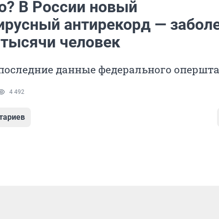
то? В России новый
ирусный антирекорд — забол
 тысячи человек
последние данные федерального опершт
4 492
тариев