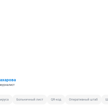
ахарова
 журналист
ируса
Больничный лист
QR-код
Оперативный штаб
Ш