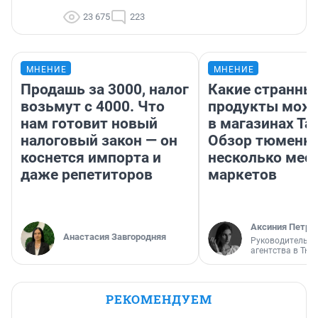
23 675
223
МНЕНИЕ
МНЕНИЕ
Продашь за 3000, налог
Какие странны
возьмут с 4000. Что
продукты можн
нам готовит новый
в магазинах Та
налоговый закон — он
Обзор тюменки
коснется импорта и
несколько мес
даже репетиторов
маркетов
Аксиния Петро
Анастасия Завгородняя
Руководитель м
агентства в Тю
РЕКОМЕНДУЕМ